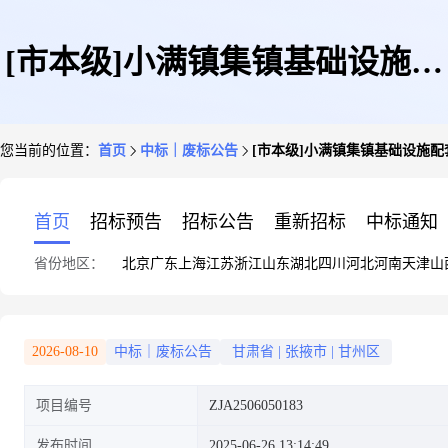
[市本级]小满镇集镇基础设施配
您当前的位置：
首页
中标｜废标公告
[市本级]小满镇集镇基础设施
套提升项目废标公告
首页
招标预告
招标公告
重新招标
中标通知
省份地区：
北京
广东
上海
江苏
浙江
山东
湖北
四川
河北
河南
天津
山
2026-08-10
中标｜废标公告
甘肃省
|
张掖市
|
甘州区
项目编号
ZJA2506050183
发布时间
2025-06-26 13:14:49