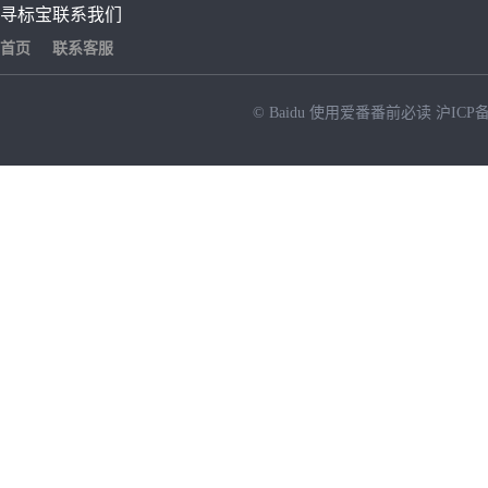
寻标宝
联系我们
首页
联系客服
© Baidu
使用爱番番前必读
沪ICP备
NEW
HOT
暂时没有搜索结果…