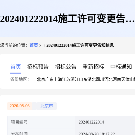
202401222014施工许可变更告知
您当前的位置：
首页
202401222014施工许可变更告知信息
信息
首页
招标预告
招标公告
重新招标
中标通知
省份地区：
北京
广东
上海
江苏
浙江
山东
湖北
四川
河北
河南
天津
山
2026-08-06
北京市
项目编号
202401222014
发布时间
2024-08-20 18:17:22