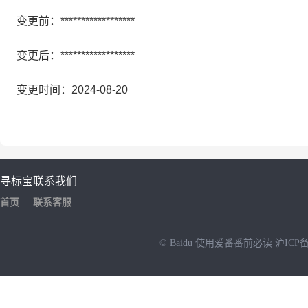
变更前：******************
变更后：******************
变更时间：2024-08-20
寻标宝
联系我们
首页
联系客服
© Baidu
使用爱番番前必读
沪ICP备
NEW
HOT