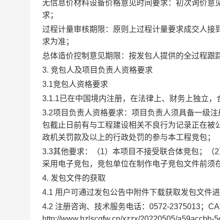
无信息价材料设备价格意见时间要求：初次询价意
求；
过程计量审核期限：原则上过程计量要求成交人接
求为准；
总体造价控制意见期限：按发包人提供的全过程跟
3. 竞包人及项目负责人资格要求
3.1竞包人资格要求
3.1.1
已在中国境内注册，在法律上、财务上独立，
3.2项目负责人资格要求：
项目负责人须具备一级注
包截止日前有与工程建设相关不良行为记录正在被
政机关罚款及以上的行政处罚的参与本工程竞包；
3.3其他要求
：
（
1）本项目不接受联合体竞包；（2
采用电子竞包，竞包单位在制作电子竞包文件前须
4. 发包文件的获取
4.1 用户可通过发包公告中附件下载获取发包文件
4.2 注册咨询、技术服务电话：0572-2375013；C
http://www.hzlscgfw.cn/xzzx/20220505/a59accbb