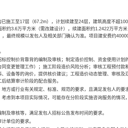
构已施工至17层（67.2m），计划续建至24层，建筑高度不超10
面积约3.6万平方米（需改建设计），续建面积约1.2422万平方
）】，最终规模以
发包人
及相关部门确认为准。
项目建安费约
4000
块。
招标控制价背靠背的编制及审核；制定造价控制、资金使用计划
合同变更管理工作）；施工阶段造价风险分析；审核工程预付款
料、设备等的询价，提供核价建议；工程造价动态管理、审核及
工后结算审计阶段的配合服务
。
、地方或行业有关规定、标准、规范的要求，且满足发包人的要
，考虑到本项目实际情况，可能存在分阶段实施咨询服务的情况
编制及审核等，满足发包人招标公告发布时间的要求。
审计单位的要求。