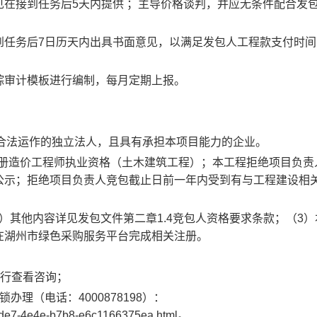
见在接到任务后
5天内提供 ；主导价格谈判，并应无条件配合发
到任务后
7日历天内出具书面意见，以满足发包人工程款支付时间
踪审计模板进行编制，每月定期上报。
合法运作的独立法人，且具有承担本项目能力的企业
。
册造价工程师执业资格（土木建筑工程）
；本工程拒绝项目负责
公示；拒绝项目负责人竞包截止日前一年内受到有与工程建设相
）其他内容详见发包文件第二章1.4竞包人资格要求条款；（3）
在湖州市绿色采购服务平台完成相关注册。
进行查看咨询；
A锁办理（电话：4000878198）：
-5de7-4e4e-b7b8-e6c1166375ea.html。