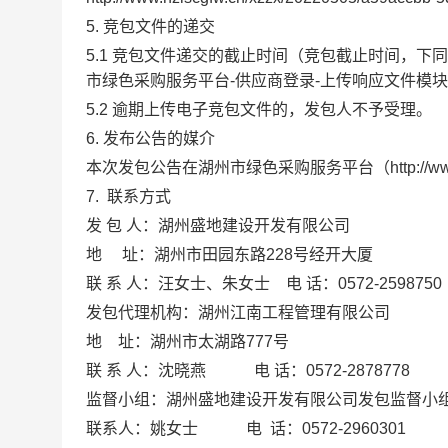
5. 竞包文件的递交
5.1 竞包文件递交的截止时间（竞包截止时间，下同
市绿色采购服务平台-供应商登录-上传响应文件模
5.2 逾期上传电子竞包文件的，发包人不予受理。
6. 发布公告的媒介
本次发包公告在
湖州市绿色采购服务平台（
http://
7.
联系方式
发
包
人：
湖州盛地建设开发有限公司
地
址：湖州市田园东路
228号经开大厦
联
系
人：
汪女士、
朱女士
电
话：
0572-2598750
发包代理机构：
湖州江南工程管理有限公司
地
址：
湖州市太湖路
777号
联
系
人：
沈晓燕
电
话：
0572-
2878778
监督小组：
湖州盛地建设开发有限公司
发包监督小
联系人：姚女士
电
话：
0572-2960301