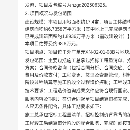
发包，项目发包编号为
hzgq202506325
。
2. 项目概况与发包范围
建设规模：
本项目用地面积约
17.4亩，项目主体结
建筑面积约6.7358万平方米【其中地上已完成建筑
已完成建筑面积约1.8936万平方米（需改建设计
本项目估算费约
98.8
万元。
项目地点：
项目位于外庄单元
XN-02-01-08B号地
发包范围：
主要包括施工总承包招标工程量清单、
方案；合同价款咨询（包括合同分析、合同交底、
费用及价款支付；工程变更、签证及索赔管理；材
阶段过程结算等施工阶段全过程造价控制；工程竣
技术要求：
工程造价咨询成果文件应符合现行国家
服务内容及期限：
签订合同起至项目结算审核完成
人应无条件配合，具体工期要求如下：
施工总承包招标工程量清单、招标控制价背靠背的
工程竣工后结算审计阶段的配合服务，完成时间按