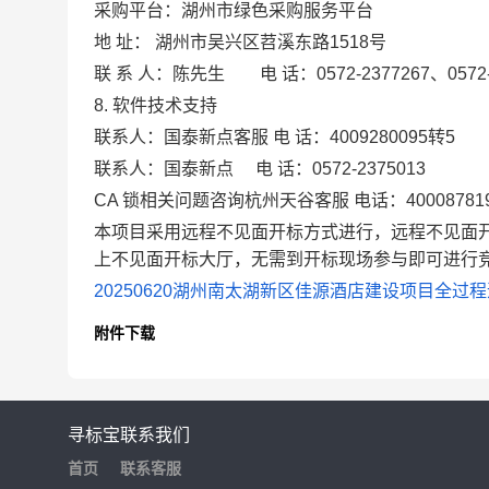
采购平台：湖州市绿色采购服务平台
地
址：
湖州市吴兴区苕溪东路
1518号
联
系
人：陈先生
电
话：
0572-2377267、0572
8. 软件技术支持
联系人：国泰新点客服
电
话：
4009280095转5
联系人：国泰新点
电 话：0572-2375013
CA 锁相关问题咨询杭州天谷客服 电话：40008781
本项目采用远程不见面开标方式进行，远程不见面
上不见面开标大厅，无需到开标现场参与即可进行
20250620湖州南太湖新区佳源酒店建设项目全过程造
附件下载
寻标宝
联系我们
首页
联系客服