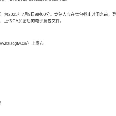
）为202
5
年
7
月
9
日
9时00分。竞包人应在竞包截止时间之前，
块，上传CA加密后的电子竞包文件。
www.hzlscgfw.cn/）
上发布。
组