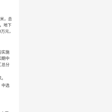
0米，总
米，地下
0
万元
，
的实施
和期中
汇总分
求
。
，中选