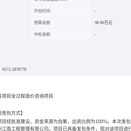
开标时间
预算金额
98.80万元
中标金额
572-2878778
设项目全过程造价咨询项目
面竞包方式】
项目
经
批准建设
，
资金来源为
自筹
，出资比例为
100%。本次发包
州江南工程管理有限公司
。项目已具备发包条件，现对该项目进