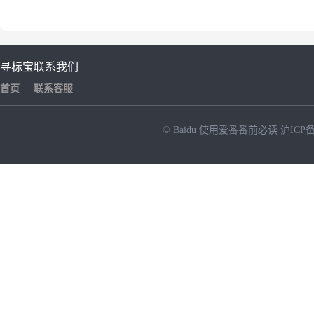
寻标宝
联系我们
首页
联系客服
© Baidu
使用爱番番前必读
沪ICP备
NEW
HOT