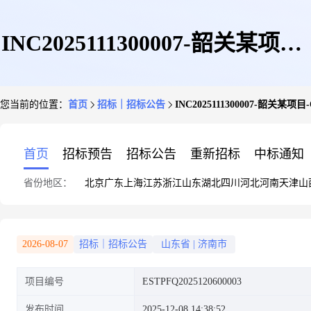
INC2025111300007-韶关某项目-
您当前的位置：
首页
招标｜招标公告
INC2025111300007-韶关
OA系统竞争性谈判公告
首页
招标预告
招标公告
重新招标
中标通知
省份地区：
北京
广东
上海
江苏
浙江
山东
湖北
四川
河北
河南
天津
山
2026-08-07
招标｜招标公告
山东省
|
济南市
项目编号
ESTPFQ2025120600003
发布时间
2025-12-08 14:38:52