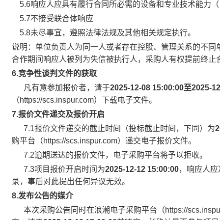
5.6响应人应具有履行合同所必需的设备和专业技术能力
5.7不接受联合体响应
5.8未尽事宜，遵照法律法规及其他相关规定执行。
说明：单位负责人为同一人或者存在控股、管理关系的不同
合作期间响应人被列为失信被执行人，采购人有权提前终止
6.
竞争性谈判
文件的获取
凡有意参加报价者，请于
2025-12-08 15:00:00
至
2025-12
（https://scs.inspur.com）下载电子文件。
7.
报价文件递交及报价开启
7.1报价文件递交的截止时间（投标截止时间，下同）为
2
购平台（https://scs.inspur.com）递交电子报价文件。
7.2逾期送达的报价文件，电子采购平台将予以拒收。
7.3项目报价开启时间为
2025-12-12 15:00:00
，响应人应
录，事后对此提出任何异议无效。
8
.
发布公告的媒介
本次采购公告同时在浪潮电子采购平台（https://scs.inspur.