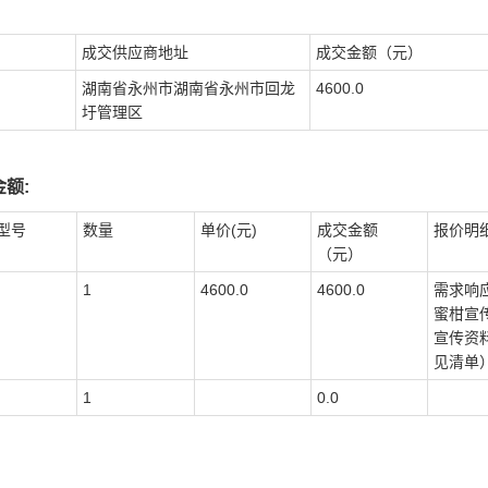
成交供应商地址
成交金额（元）
湖南省永州市湖南省永州市回龙
4600.0
圩管理区
额:
型号
数量
单价(元)
成交金额
报价明
（元）
1
4600.0
4600.0
需求响
蜜柑宣
宣传资
见清单
1
0.0