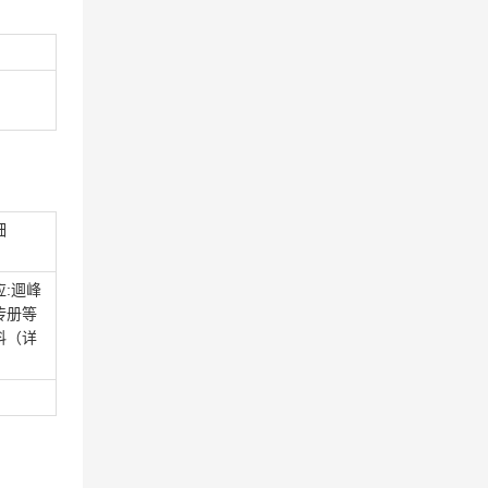
细
应:逥峰
传册等
料（详
）