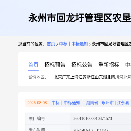
永州市回龙圩管理区农垦
您当前的位置：
首页
中标｜中标通知
永州市回龙圩管理区
首页
招标预告
招标公告
重新招标
中
省份地区：
北京
广东
上海
江苏
浙江
山东
湖北
四川
河北
2026-08-08
中标｜中标通知
湖南省
|
永州市
|
江永县
项目编号
2601101000010371573
发布时间
2024-03-13 13:22:42