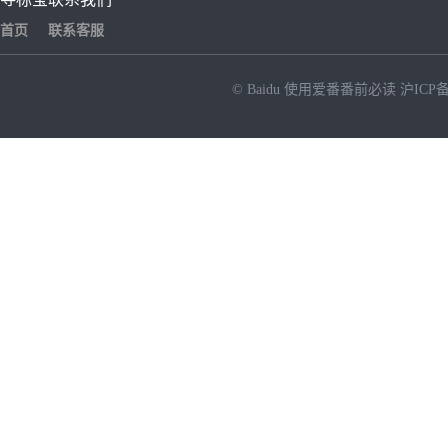
首页
联系客服
© Baidu
使用爱番番前必读
沪ICP备
NEW
HOT
暂时没有搜索结果…