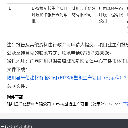
1
EPS挤塑板生产项目
陆川县千亿建
广西森环生态
环境影响报告表的审
材有限公司
环境工程有限
批
公司
注：报告及其他资料由行政许可申请人提交，项目业主和报
公众反馈意见的联系方式，联系电
话
0775-
7318806
。
通讯地址：
广西陆川县温泉镇
城东新区文体中心三楼
玉林市
文件下载：
陆川县千亿建材有限公司+EPS挤塑板生产项目（公示稿）2.8.
关联文件：
附件下载
陆川县千亿建材有限公司+EPS挤塑板生产项目（公示稿）2.8.pdf
下
寻标宝
联系我们