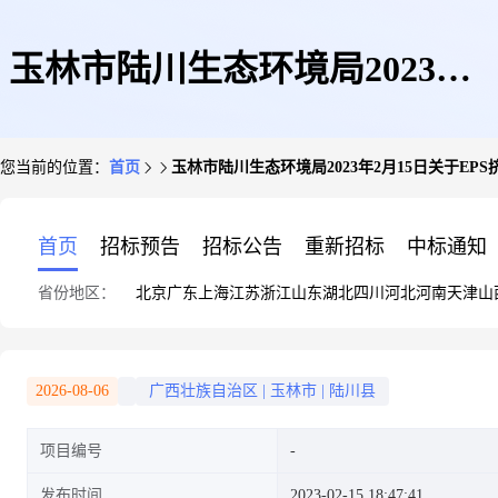
玉林市陆川生态环境局2023年2
您当前的位置：
首页
玉林市陆川生态环境局2023年2月15日关于E
月15日关于EPS挤塑板生产项目
首页
招标预告
招标公告
重新招标
中标通知
省份地区：
北京
广东
上海
江苏
浙江
山东
湖北
四川
河北
河南
天津
山
环境影响评价审批受理情况公示
2026-08-06
广西壮族自治区
|
玉林市
|
陆川县
项目编号
发布时间
2023-02-15 18:47:41