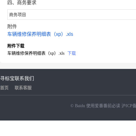
四、商务要求
商务项目
附件
车辆维修保养明细表（xp）.xls
附件下载
车辆维修保养明细表（xp）.xls
下载
寻标宝
联系我们
首页
联系客服
© Baidu
使用爱番番前必读
沪ICP备
NEW
HOT