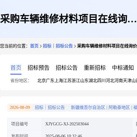
采购车辆维修材料项目在线询价
您当前的位置：
首页
招标｜招标公告
采购车辆维修材料项目在线询价
邀请公告
首页
招标预告
招标公告
重新招标
中标通知
省份地区：
北京
广东
上海
江苏
浙江
山东
湖北
四川
河北
河南
天津
山
2026-08-09
招标｜招标公告
新疆维吾尔自治区
|
阿勒泰地区
|
项目编号
XJYGCG-XJ-202503044
发布时间
2025-08-06 10:32:46