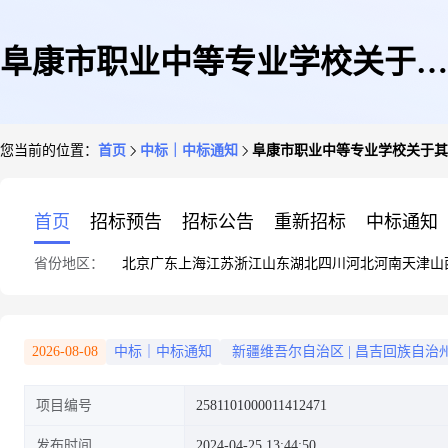
阜康市职业中等专业学校关于其
您当前的位置：
首页
中标｜中标通知
阜康市职业中等专业学校关于其
他广告服务的服务市场采购项目
首页
招标预告
招标公告
重新招标
中标通知
省份地区：
北京
广东
上海
江苏
浙江
山东
湖北
四川
河北
河南
天津
山
成交公告
2026-08-08
中标｜中标通知
新疆维吾尔自治区
|
昌吉回族自治
项目编号
2581101000011412471
发布时间
2024-04-25 13:44:50