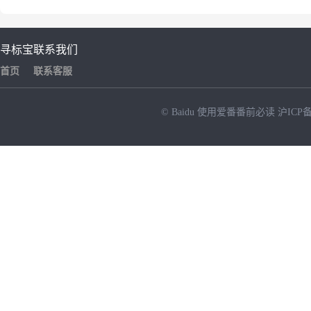
寻标宝
联系我们
首页
联系客服
© Baidu
使用爱番番前必读
沪ICP备
NEW
HOT
暂时没有搜索结果…