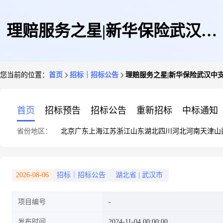
理赔服务之星|新华保险武汉中
您当前的位置：
首页
招标｜招标公告
理赔服务之星|新华保险武汉中
支黄春花:把保险事业当成一种
首页
招标预告
招标公告
重新招标
中标通知
省份地区：
北京
广东
上海
江苏
浙江
山东
湖北
四川
河北
河南
天津
山
信仰
2026-08-06
招标｜招标公告
湖北省
|
武汉市
项目编号
发布时间
2024-11-04 00:00:00