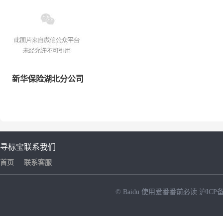
新华保险湖北分公司
寻标宝
联系我们
首页
联系客服
© Baidu
使用爱番番前必读
沪ICP备
NEW
HOT