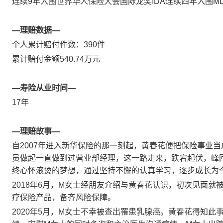
连续9年入围世界华人保险大会国际龙奖IDA连续四年入围M
—理赔数据—
个人累计赔付件数：390件
累计赔付金额540.74万元
—寿险从业时间—
17年
—理赔故事—
自2007年进入新华保险的那一刻起，黄春花便把保险事业
员做起一直做到过营业部经理，这一路走来，跌宕起伏，峰
终心怀滚烫的梦想，通过坚持不懈的认真学习，逐步成长为
2018年6月，M女士经朋友介绍与黄春花认识，初次见面
疗保险产品，备齐风险保障。
2020年5月，M女士不幸被查出罹患乳腺癌。黄春花得知