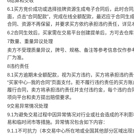
6结算和交收
6.1买方竞价成功或选择挂牌资源生成电子合同后，此时合同
面，点击“合同配款”，完成在线全额配款，最迟应于合同生成当
合同、资源不再保留，并要求买方依约承担违约责任，详见
6.2合同生效后，买家需在交易平台创建提单后，方可去仓
7数量、重量异议处理
卖方不受理质量异议，牌号、规格、备注等参考信息仅作参
厂为准。
8违约责任
8.1买方逾期未全额配款，视为买方违约，买方将承担违约
“买家中心--我的合同”页面支付。拒不履行违约责任的买
履行合同，卖方将承担违约责任并支付违约金，每个违约合同
项向平台和卖方提出赔偿要求。
9交易异常情况处理
9.1为避免交易过程中因异常情况对行业或社会造成的不利
易和临时闭市等措施。异常情况包含如下内容：
9.1.1不可抗力（本交易中心所在地或全国其他部分区域