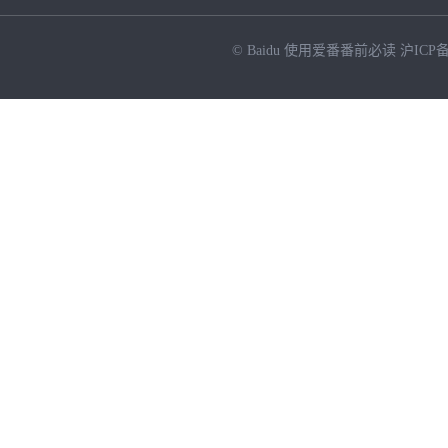
© Baidu
使用爱番番前必读
沪ICP备
NEW
HOT
暂时没有搜索结果…