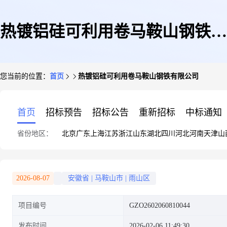
热镀铝硅可利用卷马鞍山钢铁有
您当前的位置：
首页
热镀铝硅可利用卷马鞍山钢铁有限公司
限公司
首页
招标预告
招标公告
重新招标
中标通知
省份地区：
北京
广东
上海
江苏
浙江
山东
湖北
四川
河北
河南
天津
山
2026-08-07
安徽省
|
马鞍山市
|
雨山区
项目编号
GZO2602060810044
发布时间
2026-02-06 11:49:30