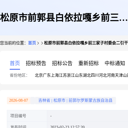
松原市前郭县白依拉嘎乡前三家
您当前的位置：
首页
松原市前郭县白依拉嘎乡前三家子村委会二引干
子村委会二引干东93号
首页
招标预告
招标公告
重新招标
中标通知
省份地区：
北京
广东
上海
江苏
浙江
山东
湖北
四川
河北
河南
天津
山
2026-08-07
吉林省
|
松原市
|
前郭尔罗斯蒙古族自治县
项目编号
发布时间
2023-02-23 12:57:20