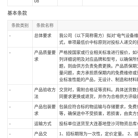
08
基本条款
条款类别
条款名称
-
总体要求
我公司（以下简称需方）拟对“电气设备
式，单项最低价中标原则对投标人递交的
-
产品质量要
严格按国家或行业相关标准进行报价，如
求
列详细说明及对应品牌和型号，以确保所
题，则由供方负责免费更换。产品质保期
量问题，卖方承担质保期内的免费维修或
业标准性能的产品，无设计、制造和材料
-
产品验收方
交货时，需附合格证等资料。具体送货数
法
同要求更换或退货，并作为合格供方评级
-
产品包装要
包装应符合标的物运输与存储要求，免费
求
等，确保途中不受损害，若损害，由卖方
-
运输方式
投标单位送货至大连基地登沙河物资总库
-
产品交
1、招标期限为一次性，定价定量。 2、