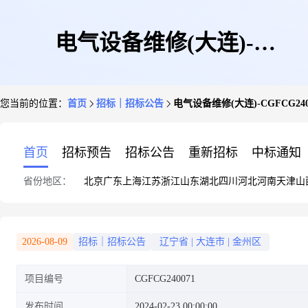
电气设备维修(大连)-
您当前的位置：
首页
招标｜招标公告
电气设备维修(大连)-CGFCG240
CGFCG240071
首页
招标预告
招标公告
重新招标
中标通知
省份地区：
北京
广东
上海
江苏
浙江
山东
湖北
四川
河北
河南
天津
山
2026-08-09
招标｜招标公告
辽宁省
|
大连市
|
金州区
项目编号
CGFCG240071
发布时间
2024-02-23 00:00:00