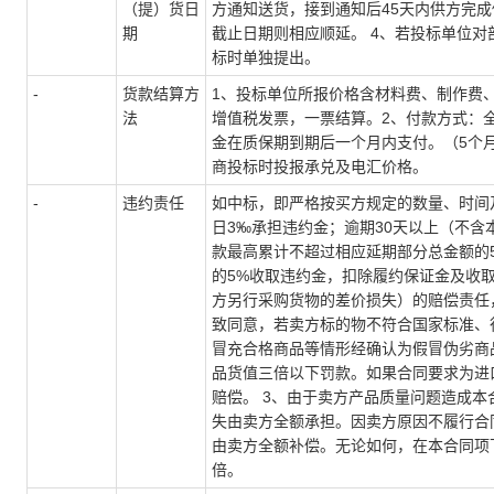
（提）货日
方通知送货，接到通知后45天内供方完
期
截止日期则相应顺延。 4、若投标单位
标时单独提出。
-
货款结算方
1、投标单位所报价格含材料费、制作费、
法
增值税发票，一票结算。2、付款方式：全
金在质保期到期后一个月内支付。（5个
商投标时投报承兑及电汇价格。
-
违约责任
如中标，即严格按买方规定的数量、时间
日3‰承担违约金；逾期30天以上（不
款最高累计不超过相应延期部分总金额的
的5%收取违约金，扣除履约保证金及收
方另行采购货物的差价损失）的赔偿责任，
致同意，若卖方标的物不符合国家标准、
冒充合格商品等情形经确认为假冒伪劣商
品货值三倍以下罚款。如果合同要求为进
赔偿。 3、由于卖方产品质量问题造成
失由卖方全额承担。因卖方原因不履行合
由卖方全额补偿。无论如何，在本合同项
倍。