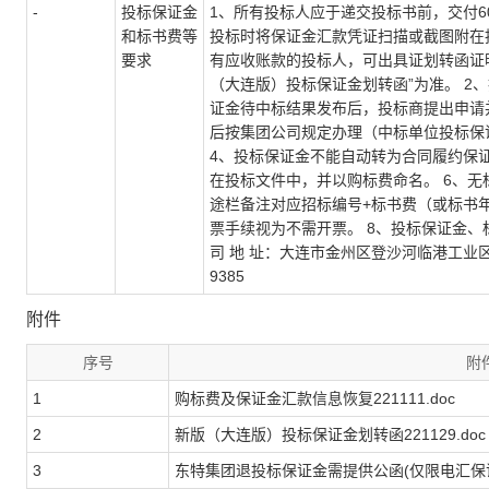
-
投标保证金
1、所有投标人应于递交投标书前，交付6
和标书费等
投标时将保证金汇款凭证扫描或截图附在
要求
有应收账款的投标人，可出具证划转函证
（大连版）投标保证金划转函”为准。 2
证金待中标结果发布后，投标商提出申请
后按集团公司规定办理（中标单位投标保
4、投标保证金不能自动转为合同履约保证
在投标文件中，并以购标费命名。 6、无
途栏备注对应招标编号+标书费（或标书
票手续视为不需开票。 8、投标保证金
司 地 址：大连市金州区登沙河临港工业区河
9385
附件
序号
附
1
购标费及保证金汇款信息恢复221111.doc
2
新版（大连版）投标保证金划转函221129.doc
3
东特集团退投标保证金需提供公函(仅限电汇保证金