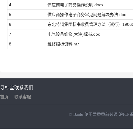
4
供应商电子商务操作说明.docx
5
供应商操作电子商务常见问题解决办法.doc
6
东北特钢集团标书收费管理办法（试行）190606
7
电气设备维修(大连)标书.doc
8
维修招标资料.rar
寻标宝
联系我们
首页
联系客服
© Baidu
使用爱番番前必读
沪ICP备
NEW
HOT