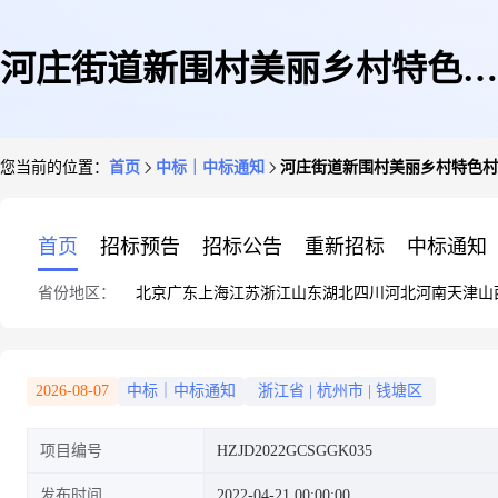
河庄街道新围村美丽乡村特色村
您当前的位置：
首页
中标｜中标通知
河庄街道新围村美丽乡村特色村
建设项目-滨江漫步道及道路提
首页
招标预告
招标公告
重新招标
中标通知
省份地区：
北京
广东
上海
江苏
浙江
山东
湖北
四川
河北
河南
天津
山
升工程中标公示
2026-08-07
中标｜中标通知
浙江省
|
杭州市
|
钱塘区
项目编号
HZJD2022GCSGGK035
发布时间
2022-04-21 00:00:00