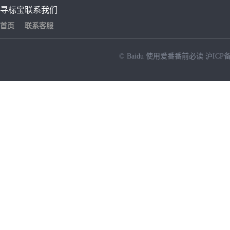
寻标宝
联系我们
首页
联系客服
© Baidu
使用爱番番前必读
沪ICP备
NEW
HOT
暂时没有搜索结果…