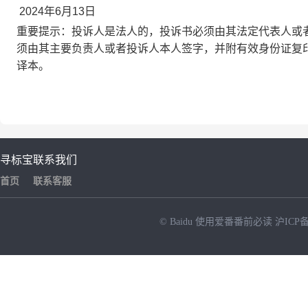
2024年
6
月
13
日
重要提示：投诉人是法人的，投诉书必须由其法定代表人或
须由其主要负责人或者投诉人本人签字，并附有效身份证复
译本。
寻标宝
联系我们
首页
联系客服
© Baidu
使用爱番番前必读
沪ICP备
NEW
HOT