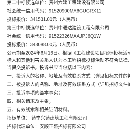
第
二
中标候选单位：
贵州六建工程建设有限公司
社会统一信用代码：
91520900MA6GUGRX11
投标报价：
341531.00
元
（
人民币
）
第
三
中标候选单位：
贵州中通达建设工程有限公司
社会统一信用代码：
91522326MAAJPJ6Q1W
投标报价：
348088
.00元
（
人民币
）
公示期至
2024年
6
月
16
日
。根据《工程建设项目招标投标活
标人和其他利害关系人认为本工程招标投标活动不符合法律
当提交投诉书。投诉书应当包括以下内容：
一、投诉人的名称、地址及有效联系方式（详见招标文件的
二、被投诉人的名称、地址及有效联系方式（详见招标文件
三、投诉事项的基本事实；
四、相关请求及主张；
五、有效线索和相关证明材料。
招标单位：
镇宁兴镇建筑工程有限公司
招标代理单位：安顺正盛招标有限公司