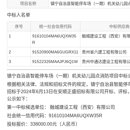
项目名称
镇宁自治县智能停车场（一期）机关幼儿园
中标人名单
序号
统一社会信用代码
中标供应商
1
91610104MA6UQXW35
融城建设工程（西安）有
R
2
91520900MA6GUGRX11
贵州省六建工程有限公司
3
91522326MAAJPJ6Q1W
贵州中通达建设工程有限
镇宁自治县智能停车场（一期）机关幼儿园点消防项目中标
根据相关法律、法规和招标文件的规定，
镇宁自治县智能停
招标
于
2024年
6
月
13
日在安顺正盛招标有限公司开标、评标
公示如下：
第
一
中标候选单位：
融城建设工程（西安）有限公司
社会统一信用代码：
91610104MA6UQXW35R
投标报价
：
338000
.00元
（
人民币
）