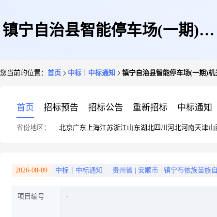
镇宁自治县智能停车场(一期)机
您当前的位置：
首页
中标｜中标通知
镇宁自治县智能停车场(一期)
关幼儿园点消防项目中标公告
首页
招标预告
招标公告
重新招标
中标通知
省份地区：
北京
广东
上海
江苏
浙江
山东
湖北
四川
河北
河南
天津
山
2026-08-09
中标｜中标通知
贵州省
|
安顺市
|
镇宁布依族苗族
项目编号