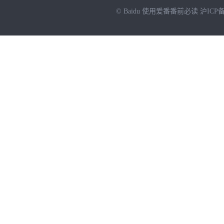
© Baidu
使用爱番番前必读
沪ICP备
NEW
HOT
暂时没有搜索结果…