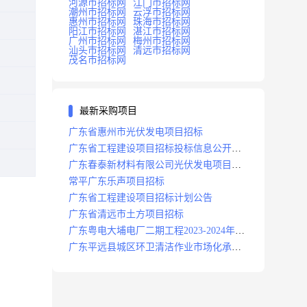
河源市招标网
江门市招标网
潮州市招标网
云浮市招标网
惠州市招标网
珠海市招标网
阳江市招标网
湛江市招标网
广州市招标网
梅州市招标网
汕头市招标网
清远市招标网
茂名市招标网
最新采购项目
广东省惠州市光伏发电项目招标
广东省工程建设项目招标投标信息公开目
录
广东春泰新材料有限公司光伏发电项目招
标
常平广东乐声项目招标
广东省工程建设项目招标计划公告
广东省清远市土方项目招标
广东粤电大埔电厂二期工程2023-2024年度
安保服务项目招标公告
广东平远县城区环卫清洁作业市场化承包
项目招标中标候选人公示