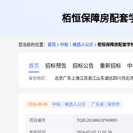
栢恒保障房配套
您当前的位置：
首页
中标｜候选人公示
栢恒保障房配套学
首页
招标预告
招标公告
重新招标
中
省份地区：
北京
广东
上海
江苏
浙江
山东
湖北
四川
河北
2026-08-06
中标｜候选人公示
广东省
|
深圳市
项目编号
TQJG20240611FW0005
发布时间
2024-07-02 11:01:56