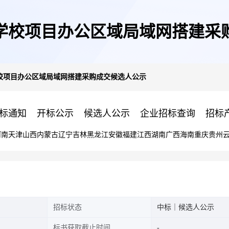
学校项目办公区域局域网搭建采
校项目办公区域局域网搭建采购成交候选人公示
标通知
开标公示
候选人公示
企业招标查询
招标
河南
天津
山西
内蒙古
辽宁
吉林
黑龙江
安徽
福建
江西
湖南
广西
海南
重庆
贵州
招标状态
中标｜候选人公示
标书获取截止时间