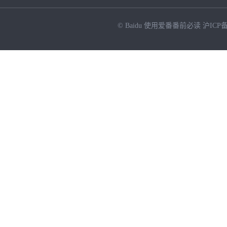
© Baidu
使用爱番番前必读
沪ICP备
NEW
HOT
暂时没有搜索结果…