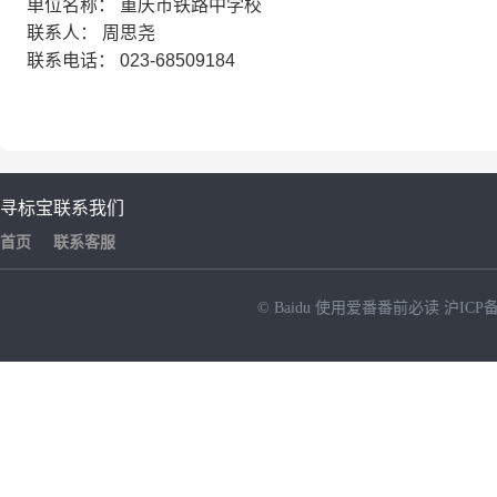
单位名称：
重庆市铁路中学校
联系人：
周思尧
联系电话：
023-68509184
寻标宝
联系我们
首页
联系客服
© Baidu
使用爱番番前必读
沪ICP备
NEW
HOT