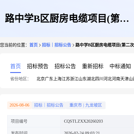
路中学B区厨房电缆项目(第二
您当前的位置：
首页
招标｜招标公告
路中学B区厨房电缆项目(第二次)(C
次)(CQSTLZXX20260203)网上
首页
招标预告
招标公告
重新招标
中标通知
省份地区：
北京
广东
上海
江苏
浙江
山东
湖北
四川
河北
河南
天津
山
询价公告
2026-08-06
招标｜招标公告
重庆市
|
九龙坡区
项目编号
CQSTLZXX20260203
发布时间
2026-02-24 09:03:21