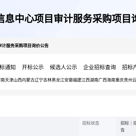
信息中心项目审计服务采购项目
审计服务采购项目询价公告
标通知
开标公示
候选人公示
企业招标查询
招标
河南
天津
山西
内蒙古
辽宁
吉林
黑龙江
安徽
福建
江西
湖南
广西
海南
重庆
贵州
招标状态
招标｜
告