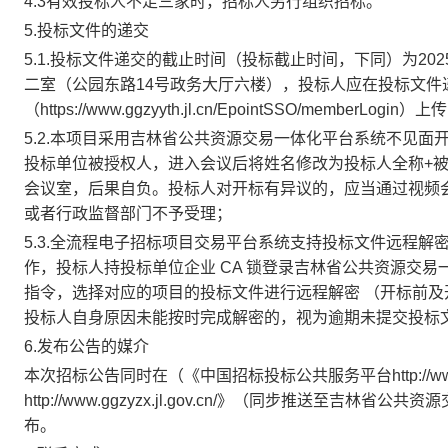
4.3有效投标人不足三家时，招标人另行组织招标。
5.投标文件的递交
5.1.投标文件递交的截止时间（投标截止时间，下同）为202
二室
（公园东路
14号政务大厅
六
楼），投标人应在投标文件
（
https://www.ggzyyth.jl.cn/EpointSSO/memberLo
5.2.本项目采用吉林省公共资源交易一体化平台系统不见
投标单位被授权人，进入会议后将姓名修改为投标人全称+
会议室，后果自负。投标人对开标有异议的，应当通过视频
或者行政监督部门不予受理；
5.3.全流程电子招标项目交易平台系统支持投标文件远程解
作，投标人持投标单位企业 CA 锁登录吉林省公共资源交易
指令，选择对应的项目的投标文件进行远程解密 （开标前
投标人自身原因未能按时完成解密的，视为逾期未提交投标
6.发布公告的媒介
本次招标公告同时在（《中国招标投标公共服务平台
http:
http://www.ggzyzx.jl.gov.cn/》（同步推送
布
。