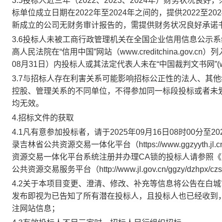
3.5
投标人近三年（
2022、2023、2024年）财务状况
标单位成立日期在2022年
至
2024年之间的，提供2022至
新成立的公司无财务审计报告的，需提供财务状况良好承诺
3.6
投标人未被工商行政管理机关在全国企业信用信息公示系
高人民法院在“信用中国”网站（www.creditchina.gov.
0
8
月
31日）内投标人或其法定代表人未在“中国裁判文书网”(wens
3.
7
与招标人存在利害关系可能影响招标公正性的法人、其他
控股、管理关系的不同单位，不得参加同一标段投标或者未
均无效
。
4.招标文件的获取
4.1凡有意参加投标者，请于202
5
年
09
月
16
日
08时00分至20
录吉林省公共资源交易一体化平台（
https://www.ggzyy
资源交易一体化平台系统注册并办理CA锁的投标人请参照
公共资源交易服务平台（http://www.jl.gov.cn/ggzy/dzhpx/cz
4.2关于本项目变更、澄清、修改、补充等信息将公告在白
发布即视为已告知了所有潜在投标人，且投标人也已经收到
注网站信息；