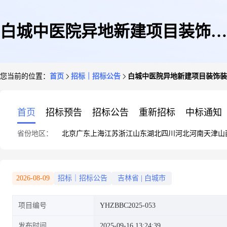
白城中医院异地新建项目装饰装
您当前的位置：
首页
招标｜招标公告
白城中医院异地新建项目装饰装
修及外部景观工程室内装修暂估
首页
招标预告
招标公告
重新招标
中标通知
省份地区：
北京
广东
上海
江苏
浙江
山东
湖北
四川
河北
河南
天津
山
价材料采购
2026-08-09
招标｜招标公告
吉林省
|
白城市
项目编号
YHZBBC2025-053
发布时间
2025-09-16 13:24:39