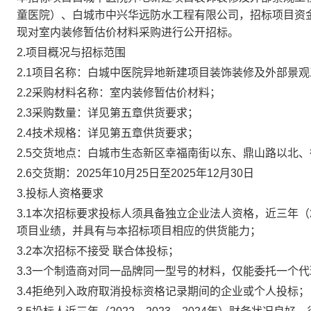
童医院）、白城市中兴华远防水工程有限公司
，
招标项目
资
现对
室内装修暂估价材料
采购
进行公开招标
。
2
.
项目概况与招标
范围
2.1项目名称：
白城中医院异地新建项目装饰装修及外部景观
2.2采购材料名称
：
室内装修暂估价材料
；
2.3采购数量：详见第
五章供货要求；
2.4技术规格：详见第五章供货要求；
2.5交货地点：白城市生态新区幸福南街以东、鼎山路以北、
2.6交货期：2025年10月25日至2025年12月30日
3.投标人资格要求
3.1本次招标要求投标人须
具备
独立企业法人资格，
近三年（
项目业绩，
并
具有与本招标项目相应的供货能力；
3.
2本次招标
不接受
联合体投标；
3.3一个制造商对同一品牌同一型号的材料，仅能委托一个
3.
4
拒绝列入政府取消投标资格记录期间的企业或个人投标
；