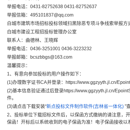
举报电话：
0431-82752638 0431-82752637
举报信箱：
495101837@qq.com
白城市建筑市场招标投标领域扫黑除恶专项斗争线索举报方
白城市建设工程招投标管理办公室
联系人：曲德林、王晓辉
举报电话：
0436-3251001 0436-3223232
举报邮箱：
bcszbbgs@163.com
温馨提示：
1、有意向参加投标的用户操作如下：
(1)办理数字证书CA并登录：https://www.ggzyyth.jl.c
(2)基本信息验证通过后登录https://www.ggzyyth.jl.
件。
(
3
)请点击下载安装“
新点投标文件制作软件(吉林省一体化)
”
2、投标单位下载招标文件后，以保函方式缴纳的请注意，开
保函！开标后以系统收到的电子保函为准！电子保函接收以