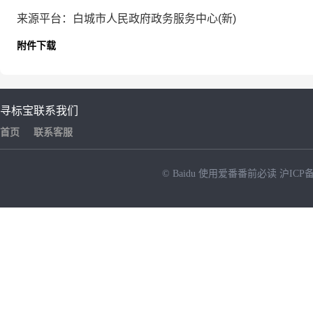
来源平台：白城市人民政府政务服务中心(新)
附件下载
寻标宝
联系我们
首页
联系客服
© Baidu
使用爱番番前必读
沪ICP备
NEW
HOT