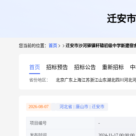
迁安市
您当前的位置：
首页
迁安市沙河驿镇轩辕初级中学新建宿
首页
招标预告
招标公告
重新招标
中
省份地区：
北京
广东
上海
江苏
浙江
山东
湖北
四川
河北
2026-08-07
河北省
|
唐山市
|
迁安市
项目编号
发布时间
2024-11-17 00:00:00