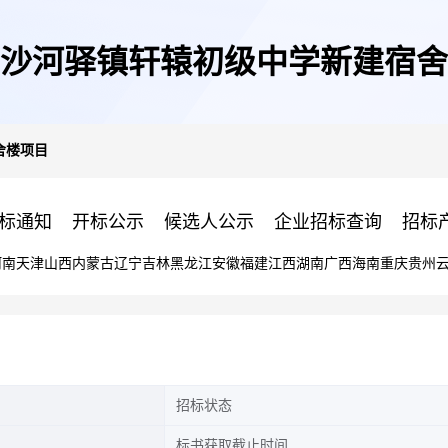
沙河驿镇轩辕初级中学新建宿舍
舍楼项目
标通知
开标公示
候选人公示
企业招标查询
招标
河南
天津
山西
内蒙古
辽宁
吉林
黑龙江
安徽
福建
江西
湖南
广西
海南
重庆
贵州
招标状态
标书获取截止时间