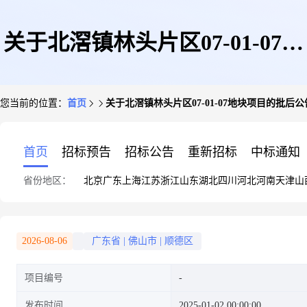
关于北滘镇林头片区07-01-07地
您当前的位置：
首页
关于北滘镇林头片区07-01-07地块项目的批后公
块项目的批后公告
首页
招标预告
招标公告
重新招标
中标通知
省份地区：
北京
广东
上海
江苏
浙江
山东
湖北
四川
河北
河南
天津
山
2026-08-06
广东省
|
佛山市
|
顺德区
项目编号
发布时间
2025-01-02 00:00:00