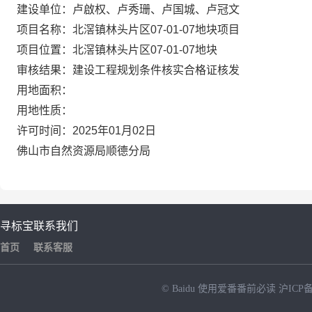
建设单位：卢啟权、卢秀珊、卢国城、卢冠文
项目名称：北滘镇林头片区07-01-07地块项目
项目位置：北滘镇林头片区07-01-07地块
审核结果：建设工程规划条件核实合格证核发
用地面积：
用地性质：
许可时间：2025年01月02日
佛山市自然资源局顺德分局
寻标宝
联系我们
首页
联系客服
© Baidu
使用爱番番前必读
沪ICP备