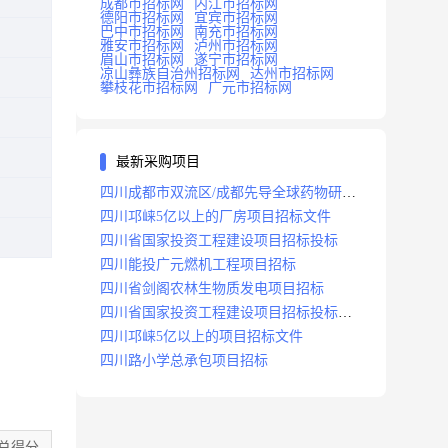
成都市招标网
内江市招标网
德阳市招标网
宜宾市招标网
巴中市招标网
南充市招标网
雅安市招标网
泸州市招标网
眉山市招标网
遂宁市招标网
凉山彝族自治州招标网
达州市招标网
攀枝花市招标网
广元市招标网
最新采购项目
四川成都市双流区/成都先导全球药物研发
生产基地(一期)(dj)项目招标标段
四川邛崃5亿以上的厂房项目招标文件
四川省国家投资工程建设项目招标投标
四川能投广元燃机工程项目招标
四川省剑阁农林生物质发电项目招标
四川省国家投资工程建设项目招标投标
2008年版
四川邛崃5亿以上的项目招标文件
四川路小学总承包项目招标
总得分