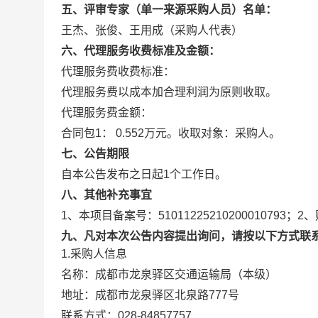
五、评审专家（单一来源采购人员）名单：
王杰
、
张俊
、
王用成（采购人代表）
六、代理服务收费标准及金额：
代理服务费收费标准：
代理服务费以成本加合理利润为原则收取。
代理服务费金额：
合同包1：
0.552万元。
收取对象：
采购人。
七、公告期限
自本公告发布之日起
1
个工作日。
八、其他补充事宜
1、本项目备案号：51011225210200010793
九、凡对本次公告内容提出询问，请按以下方式联
1.采购人信息
名称：
成都市龙泉驿区交通运输局（本级）
地址：
成都市龙泉驿区北泉路777号
联系方式：
028-84857757