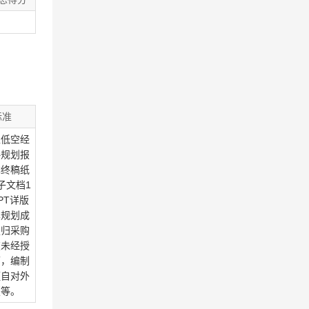
标准
区低空经
略规划报
本终稿纸
子文档1
PT详版
本规划成
权归采购
在未经授
下，编制
擅自对外
版等。