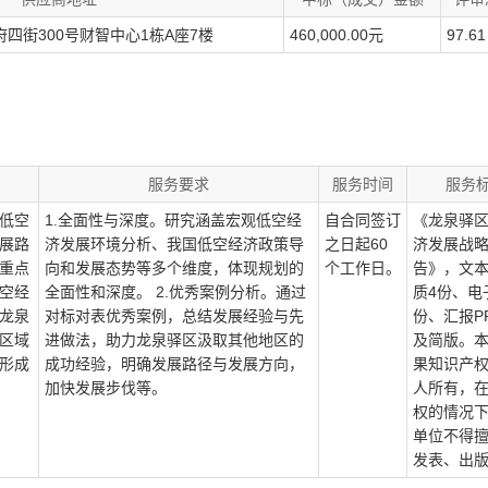
四街300号财智中心1栋A座7楼
460,000.00元
97.61
服务要求
服务时间
服务
低空
1.全面性与深度。研究涵盖宏观低空经
自合同签订
《龙泉驿
展路
济发展环境分析、我国低空经济政策导
之日起60
济发展战
重点
向和发展态势等多个维度，体现规划的
个工作日。
告》，文
空经
全面性和深度。 2.优秀案例分析。通过
质4份、电
龙泉
对标对表优秀案例，总结发展经验与先
份、汇报P
区域
进做法，助力龙泉驿区汲取其他地区的
及简版。
形成
成功经验，明确发展路径与发展方向，
果知识产
加快发展步伐等。
人所有，
权的情况
单位不得
发表、出