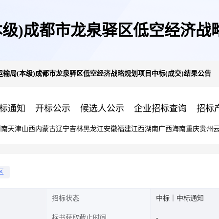
级)成都市龙泉驿区低空经济战
输局(本级)成都市龙泉驿区低空经济战略规划项目中标(成交)结果公告
标通知
开标公示
候选人公示
企业招标查询
招标
河南
天津
山西
内蒙古
辽宁
吉林
黑龙江
安徽
福建
江西
湖南
广西
海南
重庆
贵州
区
招标状态
中标｜中标通知
标书获取截止时间