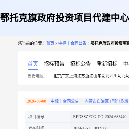
鄂托克旗政府投资项目代建中心
您当前的位置：
首页
中标｜合同公告
鄂托克旗政府投资项
首页
招标预告
招标公告
重新招标
中
省份地区：
北京
广东
上海
江苏
浙江
山东
湖北
四川
河北
2026-08-08
中标｜合同公告
内蒙古自治区
|
鄂尔多斯
项目编号
EEDSSZFCG-DD-2024-685440
发布时间
2024-12-11 10:09:00