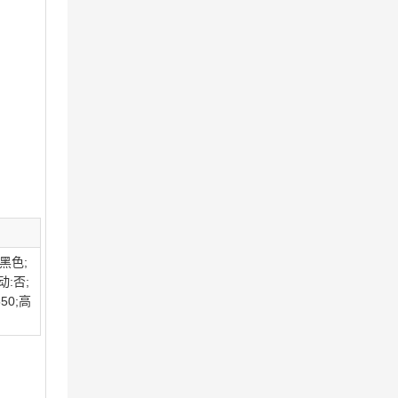
黑色;
动:否;
50;高