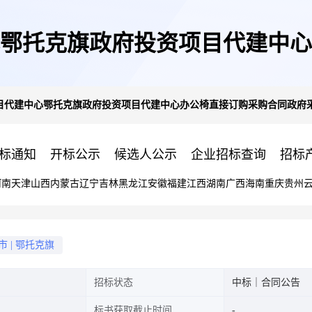
鄂托克旗政府投资项目代建中心
目代建中心鄂托克旗政府投资项目代建中心办公椅直接订购采购合同政府
购合同公告
标通知
开标公示
候选人公示
企业招标查询
招标
河南
天津
山西
内蒙古
辽宁
吉林
黑龙江
安徽
福建
江西
湖南
广西
海南
重庆
贵州
市
|
鄂托克旗
招标状态
中标｜合同公告
标书获取截止时间