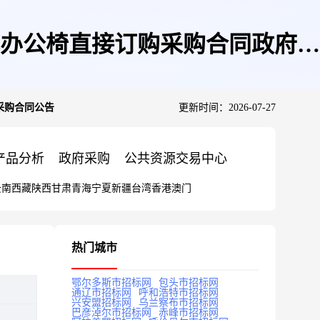
办公椅直接订购采购合同政府采
采购合同公告
更新时间：2026-07-27
产品分析
政府采购
公共资源交易中心
云南
西藏
陕西
甘肃
青海
宁夏
新疆
台湾
香港
澳门
热门城市
鄂尔多斯市招标网
包头市招标网
通辽市招标网
呼和浩特市招标网
兴安盟招标网
乌兰察布市招标网
巴彦淖尔市招标网
赤峰市招标网