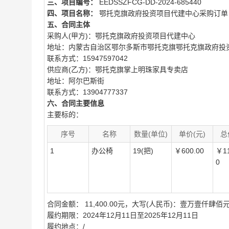
三、项目编号：
EEDSSZFCG-DD-2024-685440
四、项目名称：
鄂托克旗政府投资项目代建中心采购订单
五、合同主体
采购人(甲方)：鄂托克旗政府投资项目代建中心
地址：内蒙古自治区鄂尔多斯市鄂托克旗鄂托克旗政府投
联系方式：15947597042
供应商(乙方)：鄂托克旗掌上明珠家具专卖店
地址：阿尔巴斯街
联系方式：13904777337
六、合同主要信息
主要标的：
序号
名称
数量(单位)
单价(元)
总
1
办公椅
19(把)
￥600.00
￥11
0
合同金额： 11,400.00元，大写(人民币)：壹万壹仟肆佰
履约期限：2024年12月11日至2025年12月11日
履约地点：/