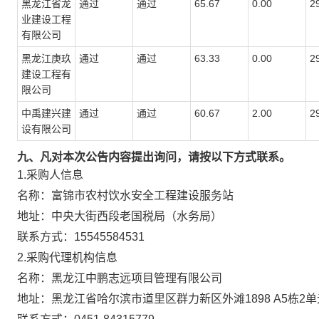
黑龙江省龙
通过
通过
65.67
0.00
2
业建设工程
有限公司
黑龙江庚玖
通过
通过
63.33
0.00
2
建设工程有
限公司
中禹建兴建
通过
通过
60.67
2.00
2
设有限公司
九、凡对本次公告内容提出询问，请按以下方式联系。
1.采购人信息
名称：
富锦市农村饮水安全工程建设服务站
地址：
中央大街西段老国税局（水务局）
联系方式：
15545584531
2.采购代理机构信息
名称：
黑龙江中鹏志远项目管理有限公司
地址：
黑龙江省哈尔滨市道里区群力新区外滩1898 A5栋2单