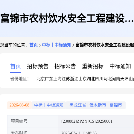
富锦市农村饮水安全工程建设服
您当前的位置：
首页
中标｜中标通知
富锦市农村饮水安全工程建设服
务站富锦市2025年中央水利发展
首页
招标预告
招标公告
重新招标
中标通知
省份地区：
北京
广东
上海
江苏
浙江
山东
湖北
四川
河北
河南
天津
山
资金农村饮水工程维修养护项目
2026-08-08
中标｜中标通知
黑龙江省
|
佳木斯市
|
富锦市
项目编号
[230882]ZPZY[CS]20250001
结果公告
发布时间
2025-03-11 11:48:35