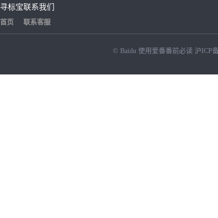
寻标宝
联系我们
首页
联系客服
© Baidu
使用爱番番前必读
沪ICP备
NEW
HOT
暂时没有搜索结果…