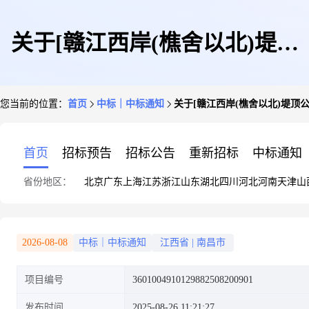
关于[赣江西岸(樵舍以北)堤顶
您当前的位置：
首页
中标｜中标通知
关于[赣江西岸(樵舍以北)堤顶
公路应急保通工程]中选结果的
首页
招标预告
招标公告
重新招标
中标通知
省份地区：
北京
广东
上海
江苏
浙江
山东
湖北
四川
河北
河南
天津
山
公告
2026-08-08
中标｜中标通知
江西省
|
南昌市
项目编号
3601004910129882508200901
发布时间
2025-08-26 11:21:27