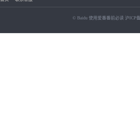
© Baidu
使用爱番番前必读
沪ICP备
NEW
HOT
暂时没有搜索结果…