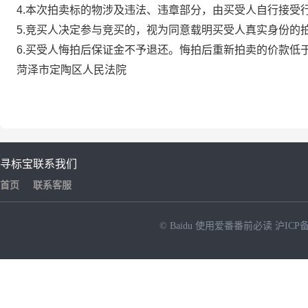
4.
本次拍卖标的物涉及违法、违章部分，由买受人自行接受
5.
竞买人决定参与竞买的，视为同意载明买受人真实身份的
6.
买受人悔拍后保证金不予退还。悔拍后重新拍卖的价款低
菏泽市定陶区人民法院
寻标宝
联系我们
首页
联系客服
© Baidu
使用爱番番前必读
沪ICP备
NEW
HOT