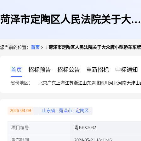
菏泽市定陶区人民法院关于大众
您当前的位置：
首页
菏泽市定陶区人民法院关于大众牌小型轿车车牌号:
牌小型轿车车牌号:粤
首页
招标预告
招标公告
重新招标
中标通知
省份地区：
北京
广东
上海
江苏
浙江
山东
湖北
四川
河北
河南
天津
山
BFX3082(第一次拍卖)的公告
2026-08-09
山东省
|
菏泽市
|
定陶区
项目编号
粤BFX3082
发布时间
2024-05-21 18:11:46