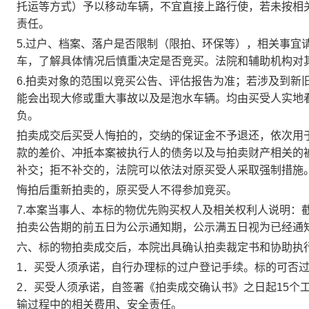
托运等方式）予以移动车辆，不宜直接上路行使，若未按相
责任。
5.
过户、档案、落户是否限制（限拍、环保等），相关事宜
车，了解具体情况后慎重决定是否竞买。法院和辅助机构对
6.
拍卖对象的范围以竞买公告、评估报告为准；若涉及到新
能会出现大修或重大事故以及是泡水车辆。均由买受人实地
负。
拍卖成交后买受人悔拍的，交纳的保证金不予退还，依次用
款的差价、冲抵本案被执行人的债务以及与拍卖财产相关的
补交
；
拒不补交的，
法院可以依法对
原买受人
采取强制措施
悔拍后重新拍卖的，原买受人不得参加竞买。
7.
本案当事人、本标的物优先购买权人及相关权利人说明：
拍卖公告期的前五日为公示通知期，公示满五日视为已经通
六、标的物拍卖成交后，本院出具确认拍卖裁定书和协助执
1
．买受人须承诺，自行办理标的过户登记手续。标的可否
2
．买受人须承诺，自签署《拍卖成交确认书》之日起
15
个
输过程中的相关费用、安全责任。