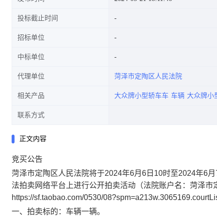
投标截止时间
招标单位
中标单位
代理单位
菏泽市定陶区人民法院
相关产品
大众牌小型轿车车
车辆
大众牌小
联系方式
正文内容
竞买公告
菏泽市定陶区人民法院将于
2024
年
6
月
6
日
10
时至
2024
年
6
月
法拍卖网络平台上进行公开拍卖活动（法院账户名：菏泽市
https://sf.taobao.com/0530/08?spm=a213w.3065169.courtL
一、拍卖标的：车辆一辆。