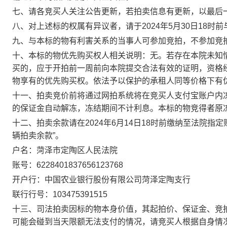
七、请各竞买人关注公告更新，若拍卖信息有更新，以最后
八、对上述标的权属有异议者，请于
2024
年
5
月
30
日
18
时前
九、与本标的物有利害关系的当事人可参加竞拍，不参加竞
十、本标的物优先购买权人相关说明：无。若存在本院未知
买的，应于开拍前一周前向本院提交合法有效的证明，资格
物享有的优先购买权。依法予以保护的承租人同等价格下有
十一、拍卖竞价前将通过网拍系统将在竞买人支付宝账户内
的保证金自动解冻，冻结期间不计利息。本标的物竞得者原
十二、拍卖余款请在
2024
年
6
月
14
日
18
时前
缴纳至法院
指定
辆拍卖余款
”
。
户名：菏泽市定陶区人民法院
账号：
6228401837656123768
开户行：中国农业银行股份有限公司菏泽定陶支行
联行行号：
103475391515
十三、司法拍卖因标的物本身价值，其起拍价、保证金、竞
可能会碰到当天限额无法支付的情况，请竞买人根据自身情