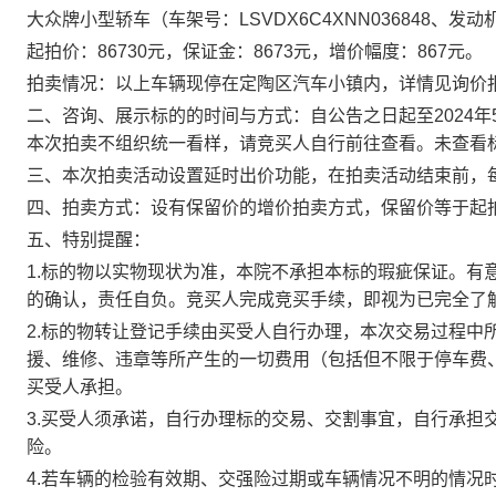
大众牌小型轿车（车架号：
LSVDX6C4XNN036848
、发动
起拍价：
86730
元，保证金：
8673
元，增价幅度：
867
元。
拍卖情况：以上车辆现停在定陶区汽车小镇内，
详情见询价
二、咨询、展示标的的时间与方式：自公告之日起至
2024
年
本次拍卖不组织统一看样，请竞买人自行前往查看。未查看
三、本次拍卖活动设置延时出价功能，在拍卖活动结束前，
四、拍卖方式：设有保留价的增价拍卖方式，
保留价等于起
五、特别提醒：
1.
标的物以实物现状为准，本院不承担本标的瑕疵保证。有
的确认，责任自负。竞买人完成竞买手续，即视为已完全了
2.
标的物转让登记手续由买受人自行办理，本次交易过程中
援、维修、违章等所产生的一切费用（包括但不限于停车费
买受人承担。
3.
买受人须承诺，自行办理标的交易、交割事宜，自行承担
险。
4.
若车辆的检验有效期、交强险过期或车辆情况不明的情况