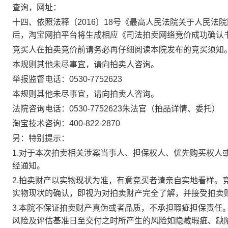
查询，网址：
十四、依照法释〔
2016
〕
18
号《最高人民法院关于人民法院
后，淘宝网拍平台将生成相应《司法拍卖网络竞价成功确认
竞买人在拍卖竞价前请务必再仔细阅读本院发布的竞买须知
本规则其他未尽事宜，请向拍卖人咨询。
举报监督电话：
0530-7752623
本规则其他未尽事宜，请向拍卖人咨询。
法院咨询电话：
0530-7752623
朱法官（拍品详情、委托）
淘宝技术咨询：
400-822-2870
另：特别提示：
1.
对于本次拍卖相关涉案当事人、担保权人、优先购买权人
经通知。
2.
拍卖财产以实物现状为准，有意竞买者请亲自实地看样。
实物现状的确认，即视为对拍卖财产完全了解，并接受拍卖
3.
本院不保证拍卖财产真伪或者品质，不承担瑕疵担保责任
风险及评估基准日至交付之时所产生的风险如隐藏瑕疵、缺