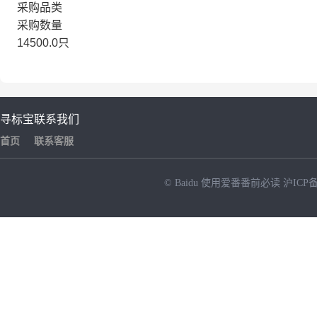
采购品类
采购数量
14500.0只
寻标宝
联系我们
首页
联系客服
© Baidu
使用爱番番前必读
沪ICP备
NEW
HOT