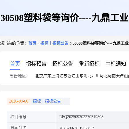
30508塑料袋等询价----九鼎工业
您当前的位置：
首页
招标｜招标公告
30508塑料袋等询价----九鼎工业
首页
招标预告
招标公告
重新招标
中标通知
省份地区：
北京
广东
上海
江苏
浙江
山东
湖北
四川
河北
河南
天津
山
2026-08-06
招标｜招标公告
项目编号
RFQ202509302270519308
发布时间
2025-09-30 19:58:17