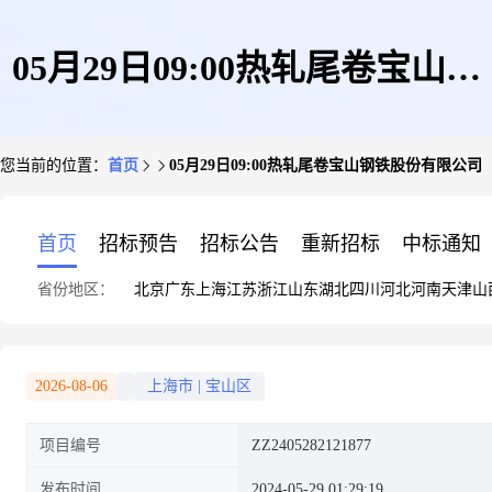
05月29日09:00热轧尾卷宝山钢
您当前的位置：
首页
05月29日09:00热轧尾卷宝山钢铁股份有限公司
铁股份有限公司
首页
招标预告
招标公告
重新招标
中标通知
省份地区：
北京
广东
上海
江苏
浙江
山东
湖北
四川
河北
河南
天津
山
2026-08-06
上海市
|
宝山区
项目编号
ZZ2405282121877
发布时间
2024-05-29 01:29:19