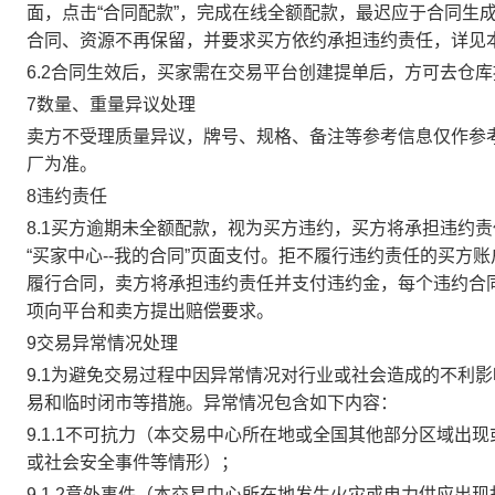
面，点击“合同配款”，完成在线全额配款，最迟应于合同生成当
合同、资源不再保留，并要求买方依约承担违约责任，详见
6.2合同生效后，买家需在交易平台创建提单后，方可去仓
7数量、重量异议处理
卖方不受理质量异议，牌号、规格、备注等参考信息仅作参
厂为准。
8违约责任
8.1买方逾期未全额配款，视为买方违约，买方将承担违约
“买家中心--我的合同”页面支付。拒不履行违约责任的买
履行合同，卖方将承担违约责任并支付违约金，每个违约合同
项向平台和卖方提出赔偿要求。
9交易异常情况处理
9.1为避免交易过程中因异常情况对行业或社会造成的不利
易和临时闭市等措施。异常情况包含如下内容：
9.1.1不可抗力（本交易中心所在地或全国其他部分区域
或社会安全事件等情形）；
9.1.2意外事件（本交易中心所在地发生火灾或电力供应出