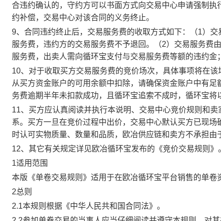
合违约确认的，守约方可以书面方式向交易中心申请强制执
约补偿，交易中心对该合同的义务终止。
9、合同违约终止后，交易服务费的收取方式如下：（1）
服务费，违约方的交易服务费不予退回。（2）交易服务费
服务费，出卖人需向循环宝支付与交易服务费等额的违约金
10、对于收取买方交易服务费的竞价场次，具体事项将在
从买方资金账户的可用余额中扣除，请确保资金账户中有足
务费逾期半年未扣款成功，且循环宝追索不成时，循环宝将
11、买方应认真阅读并执行本说明、交易中心竞价规则和
系。买方一旦在竞价过程中出价，交易中心默认买方已现场
时认可实物质量、数量和品质，欧冶供应链和卖方不承担由
12、其它有关规定详见欧冶循环宝发布的《竞价交易规则》
1适用范围
本版《单卷交易规则》适用于在欧冶循环宝平台销售的单卷
2总则
2.1本规则根据《中华人民共和国合同法》。
2.2参加单卷交易的当事人应当仔细阅读并遵守本规则，对