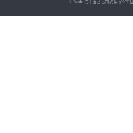
© Baidu
使用爱番番前必读
沪ICP备
NEW
HOT
暂时没有搜索结果…