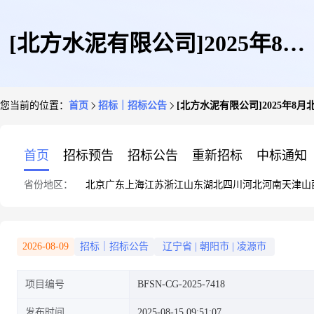
[北方水泥有限公司]2025年8月
您当前的位置：
首页
招标｜招标公告
[北方水泥有限公司]2025年
北方水泥凌源公司富源粉磨厂水
首页
招标预告
招标公告
重新招标
中标通知
省份地区：
北京
广东
上海
江苏
浙江
山东
湖北
四川
河北
河南
天津
山
泥库重大安全隐患维修竞价采购
2026-08-09
招标｜招标公告
辽宁省
|
朝阳市
|
凌源市
项目编号
BFSN-CG-2025-7418
项目
发布时间
2025-08-15 09:51:07