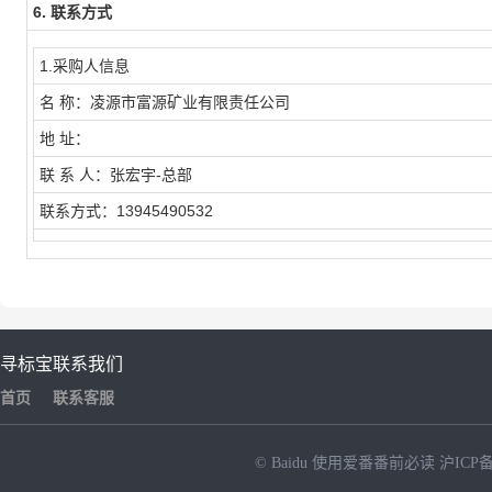
6. 联系方式
1.采购人信息
名 称：凌源市富源矿业有限责任公司
地 址：
联 系 人：张宏宇-总部
联系方式：13945490532
寻标宝
联系我们
首页
联系客服
© Baidu
使用爱番番前必读
沪ICP备