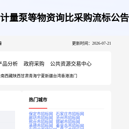
计量泵等物资询比采购流标公告
告
更新时间：2026-07-21
产品分析
政府采购
公共资源交易中心
云南
西藏
陕西
甘肃
青海
宁夏
新疆
台湾
香港
澳门
热门城市
保定市招标网
石家庄市招标网
廊坊市招标网
沧州市招标网
邢台市招标网
邯郸市招标网
承德市招标网
秦皇岛市招标网