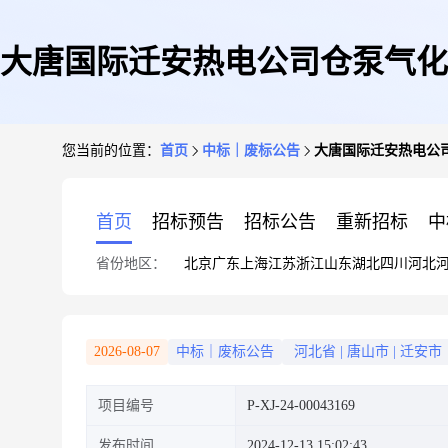
大唐国际迁安热电公司仓泵气化
您当前的位置：
首页
中标｜废标公告
大唐国际迁安热电公
首页
招标预告
招标公告
重新招标
中
省份地区：
北京
广东
上海
江苏
浙江
山东
湖北
四川
河北
2026-08-07
中标｜废标公告
河北省
|
唐山市
|
迁安市
项目编号
P-XJ-24-00043169
发布时间
2024-12-13 15:02:43