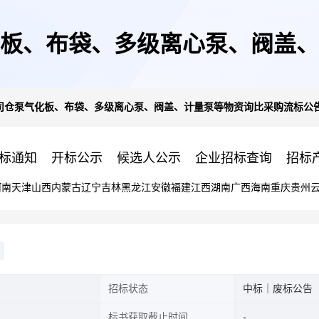
板、布袋、多级离心泵、阀盖、
司仓泵气化板、布袋、多级离心泵、阀盖、计量泵等物资询比采购流标公
标通知
开标公示
候选人公示
企业招标查询
招标
河南
天津
山西
内蒙古
辽宁
吉林
黑龙江
安徽
福建
江西
湖南
广西
海南
重庆
贵州
招标状态
中标｜废标公告
标书获取截止时间