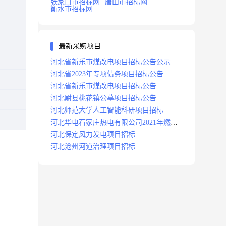
张家口市招标网
唐山市招标网
衡水市招标网
最新采购项目
河北省新乐市煤改电项目招标公告公示
河北省2023年专项债务项目招标公告
河北省新乐市煤改电项目招标公告
河北尉县桃花镇公墓项目招标公告
河北师范大学人工智能科研项目招标
河北华电石家庄热电有限公司2021年燃料
分场辅助运行项目招标公告
河北保定风力发电项目招标
河北沧州河道治理项目招标