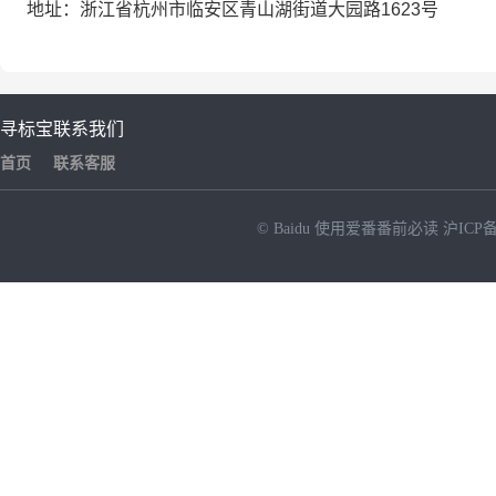
地址：
浙江省杭州市临安区青山湖街道大园路
1623号
寻标宝
联系我们
首页
联系客服
© Baidu
使用爱番番前必读
沪ICP备
NEW
HOT