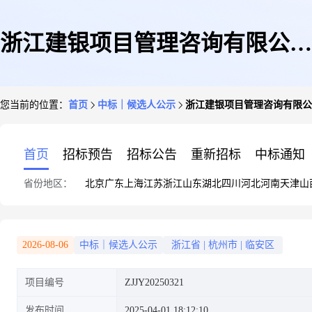
浙江建银项目管理咨询有限公司
您当前的位置：
首页
中标｜候选人公示
浙江建银项目管理咨询有限公
关于杭州市临安区青山湖未来产
首页
招标预告
招标公告
重新招标
中标通知
省份地区：
北京
广东
上海
江苏
浙江
山东
湖北
四川
河北
河南
天津
山
业科创中心机房建设项目的成交
2026-08-06
中标｜候选人公示
浙江省
|
杭州市
|
临安区
项目编号
ZJJY20250321
候选人公示
发布时间
2025-04-01 18:12:10