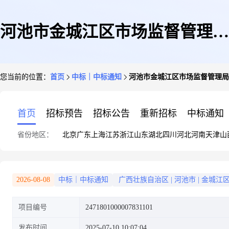
河池市金城江区市场监督管理局
您当前的位置：
首页
中标｜中标通知
河池市金城江区市场监督管理局
关于机动车保险服务的框架协议
首页
招标预告
招标公告
重新招标
中标通知
省份地区：
北京
广东
上海
江苏
浙江
山东
湖北
四川
河北
河南
天津
山
采购项目成交公告
2026-08-08
中标｜中标通知
广西壮族自治区
|
河池市
|
金城江
项目编号
2471801000007831101
发布时间
2025-07-10 10:07:04