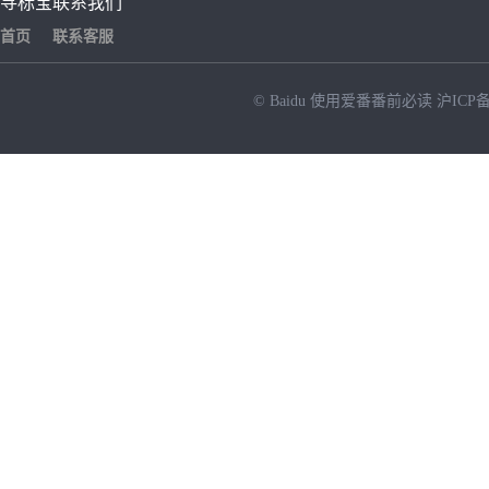
寻标宝
联系我们
首页
联系客服
© Baidu
使用爱番番前必读
沪ICP备
NEW
HOT
暂时没有搜索结果…