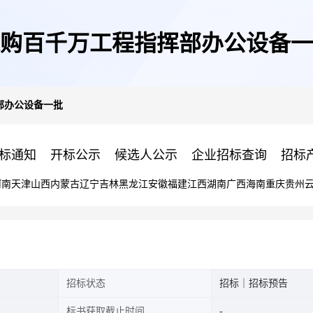
购百千万工程指挥部办公设备一
部办公设备一批
标通知
开标公示
候选人公示
企业招标查询
招标
河南
天津
山西
内蒙古
辽宁
吉林
黑龙江
安徽
福建
江西
湖南
广西
海南
重庆
贵州
招标状态
招标｜招标预告
标书获取截止时间