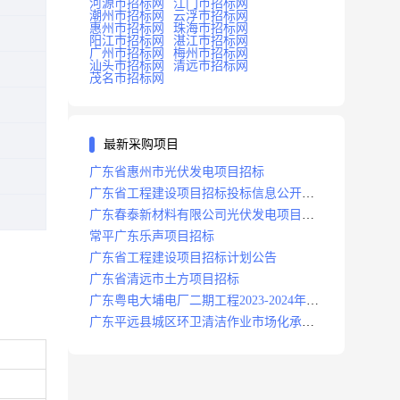
河源市招标网
江门市招标网
潮州市招标网
云浮市招标网
惠州市招标网
珠海市招标网
阳江市招标网
湛江市招标网
广州市招标网
梅州市招标网
汕头市招标网
清远市招标网
茂名市招标网
最新采购项目
广东省惠州市光伏发电项目招标
广东省工程建设项目招标投标信息公开目
录
广东春泰新材料有限公司光伏发电项目招
标
常平广东乐声项目招标
广东省工程建设项目招标计划公告
广东省清远市土方项目招标
广东粤电大埔电厂二期工程2023-2024年度
安保服务项目招标公告
广东平远县城区环卫清洁作业市场化承包
项目招标中标候选人公示