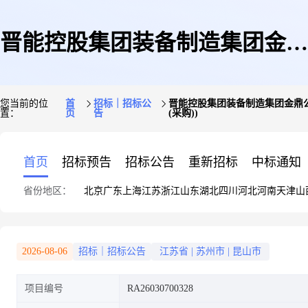
晋能控股集团装备制造集团金鼎
您当前的位
首
招标｜招标公
晋能控股集团装备制造集团金鼎公
置：
页
告
(采购))
公司昆山晋桦豹公司2026年3月
首页
招标预告
招标公告
重新招标
中标通知
省份地区：
北京
广东
上海
江苏
浙江
山东
湖北
四川
河北
河南
天津
山
胶轮车生产变矩器、变速箱采购
2026-08-06
招标｜招标公告
江苏省
|
苏州市
|
昆山市
项目编号
RA26030700328
一批(日常采购)采购公告(昆山