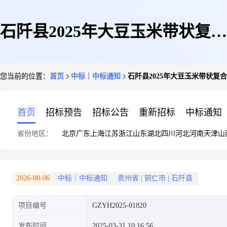
石阡县2025年大豆玉米带状复合
您当前的位置：
首页
中标｜中标通知
石阡县2025年大豆玉米带状复
种植项目二次招标中标(成交)公
首页
招标预告
招标公告
重新招标
中标通知
省份地区：
北京
广东
上海
江苏
浙江
山东
湖北
四川
河北
河南
天津
山
告
2026-08-06
中标｜中标通知
贵州省
|
铜仁市
|
石阡县
项目编号
GZYH2025-01820
发布时间
2025-03-31 10:16:56