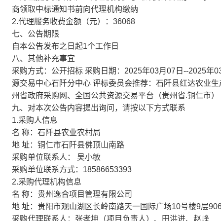
商领取中标通知书前向代理机构缴纳
2.代理服务收费金额（元）：36068
七、公告期限
自本公告发布之日起1个工作日
八、其他补充事宜
采购方式：公开招标 采购日期：2025年03月07日--2025年
源交易中心石阡分中心 评标委员会推荐：石阡县红达农业生产
州省政府采购网、全国公共资源交易平台（贵州省.铜仁市）
九、对本次公告内容提出询问，请按以下方式联系
1.采购人信息
名 称：石阡县农业农村局
地 址：铜仁市石阡县佛顶山南路
采购单位联系人： 吴小敏
采购单位联系方式：18586653393
2.采购代理机构信息
名 称：贵州逸合项目管理有限公司
地 址：贵阳市观山湖区长岭南路天一国际广场10号楼9层90
采购代理联系人：张孝坤（项目负责人）、田洪进、赵峰