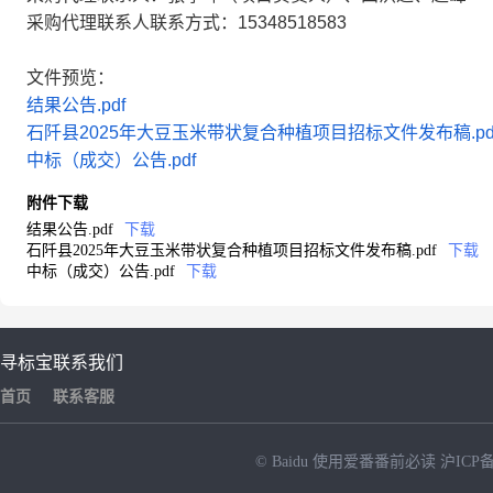
采购代理联系人联系方式：15348518583
文件预览：
结果公告.pdf
石阡县2025年大豆玉米带状复合种植项目招标文件发布稿.pd
中标（成交）公告.pdf
附件下载
结果公告.pdf
下载
石阡县2025年大豆玉米带状复合种植项目招标文件发布稿.pdf
下载
中标（成交）公告.pdf
下载
寻标宝
联系我们
首页
联系客服
© Baidu
使用爱番番前必读
沪ICP备