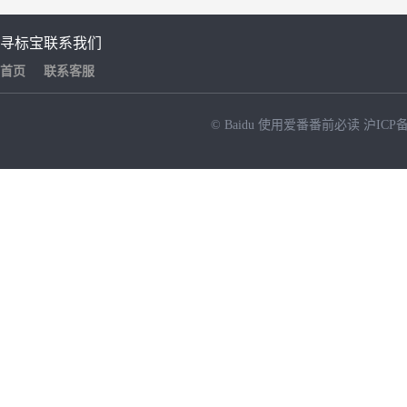
寻标宝
联系我们
首页
联系客服
© Baidu
使用爱番番前必读
沪ICP备
NEW
HOT
暂时没有搜索结果…