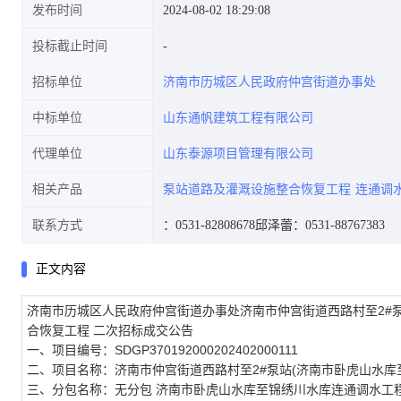
发布时间
2024-08-02 18:29:08
投标截止时间
招标单位
济南市历城区人民政府仲宫街道办事处
灌溉设施整合恢复工程二次招标
中标单位
山东通帆建筑工程有限公司
代理单位
山东泰源项目管理有限公司
相关产品
泵站道路及灌溉设施整合恢复工程
连通调
成交公告
联系方式
：0531-82808678
邱泽蕾：0531-88767383
正文内容
济南市历城区人民政府仲宫街道办事处济南市仲宫街道西路村至2#
合恢复工程 二次招标成交公告
一、项目编号：SDGP370192000202402000111
二、项目名称：济南市仲宫街道西路村至2#泵站(济南市卧虎山水库
三、分包名称：无分包 济南市卧虎山水库至锦绣川水库连通调水工