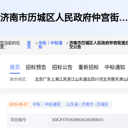
济南市历城区人民政府仲宫街道
您当前的位
首
中标｜中标通
济南市历城区人民政府仲宫街道办
置：
页
知
交公告
办事处济南市仲宫街道西路村至
首页
招标预告
招标公告
重新招标
中标通知
省份地区：
北京
广东
上海
江苏
浙江
山东
湖北
四川
河北
河南
天津
山
2#泵站(济南市卧虎山水库至锦
2026-08-07
中标｜中标通知
山东省
|
济南市
|
历城区
项目编号
SDGP370192000202402000111
绣川水库连通调水工程)道路及