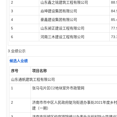
2
山东鑫之铭建筑工程有限公司
88.
3
焱坤建设集团有限公司
84.
4
豪鑫建设集团有限公司
85.
5
山东昶正建设工程有限公司
77.
6
河南三木建设工程有限公司
73.
3.业绩公示
候选人业绩
序号
项目名称
山东通帆建筑工程有限公司
1
张马屯片区C2地块室外市政管网
2
济南市市中区人民政府陡沟街道办事处2021年度乡
建（一期）
3
济南市历城区仲宫镇锦绣川办事处北峪村防火路建设