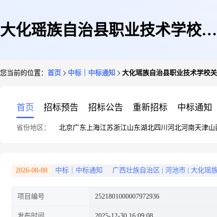
大化瑶族自治县职业技术学校关
您当前的位置：
首页
中标｜中标通知
大化瑶族自治县职业技术学校关
于文件柜的网上超市采购项目成
首页
招标预告
招标公告
重新招标
中标通知
省份地区：
北京
广东
上海
江苏
浙江
山东
湖北
四川
河北
河南
天津
山
交公告
2026-08-08
中标｜中标通知
广西壮族自治区
|
河池市
|
大化瑶
项目编号
2521801000007972936
发布时间
2025-12-30 16:09:08