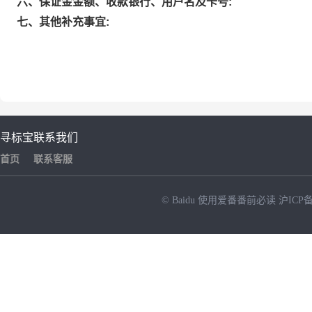
六、保证金金额、收款银行、用户名及卡号:
七、其他补充事宜:
寻标宝
联系我们
首页
联系客服
© Baidu
使用爱番番前必读
沪ICP备
NEW
HOT