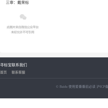
三审：戴荣标
寻标宝
联系我们
首页
联系客服
© Baidu
使用爱番番前必读
沪ICP备
NEW
HOT