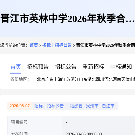
晋江市英林中学2026年秋季合同
您当前的位置：
首页
招标｜招标公告
晋江市英林中学2026年秋季合
教师应聘意向摸底通告
首页
招标预告
招标公告
重新招标
中标通知
省份地区：
北京
广东
上海
江苏
浙江
山东
湖北
四川
河北
河南
天津
山
2026-08-07
招标｜招标公告
福建省
|
泉州市
|
晋江市
项目编号
发布时间
2026-03-06 00:00:00