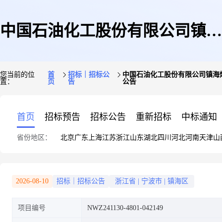
中国石油化工股份有限公司镇海
您当前的位
首
招标｜招标公
中国石油化工股份有限公司镇海炼化分公
置：
页
告
公告
炼化分公司预热器及配件[镇利
首页
招标预告
招标公告
重新招标
中标通知
省份地区：
北京
广东
上海
江苏
浙江
山东
湖北
四川
河北
河南
天津
山
化学22TA020焚烧炉改造预热器
2026-08-10
招标｜招标公告
浙江省
|
宁波市
|
镇海区
项目编号
NWZ241130-4801-042149
招标]空气预热器