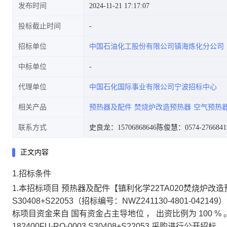
发布时间
2024-11-21 17:17:07
投标截止时间
招标单位
中国石油化工股份有限公司镇海炼化分公司
\Φ1500182400FU-RQ-
中标单位
代理单位
中国石化国际事业有限公司宁波招标中心
相关产品
预热器及配件
焚烧炉改造预热器
空气预热
0003S30408+S22053招标公告
联系方式
史良龙：15706868646
陈俊慧：0574-2766841
正文内容
1.招标条件
1.本招标项目
预热器及配件【镇利化学22TA020焚烧炉改造预热器
S30408+S22053（招标编号：NWZ241130-4801-042149
标项目资金来自
国有资金占主导地位
， 出资比例为
100 %
182400FU-RQ-0003 S30408+S22053
采购进行公开招标。