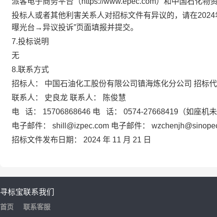
派客电子商务平台（https://www.epec.com）和中国石化物资电子
投标人或者其他利害关系人对招标文件有异议的，请在2024年12月2日
曝光台→异议投诉”页面填报并提交。
7.投标说明
无
8.联系方式
招标人：
中国石油化工股份有限公司镇海炼化分公司
招标代
联系人：
史良龙
联系人：
陈俊慧
电 话：
15706868646
电 话：
0574-27668419（如
电子邮件：
shill@izpec.com
电子邮件：
wzchenjh@sinope
招标文件发布日期：
2024
年
11
月
21
日
寻标宝
联系我们
首页
联系客服