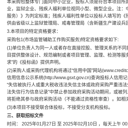
本采购包整体专门面向中小企业，投标人须是符合本项目所属
业，监狱企业、残疾人福利单位视同小型、微型企业。注：中
服务）》为判定标准；残疾人福利性单位以投标人填写的《
供由省级以上监狱管理局、戒毒管理局（含新疆生产建设兵
3.本项目的特定资格要求：
采购包1(市场监管辅助工作购买服务)特定资格要求如下:
(1)单位负责人为同一人或者存在直接控股、管理关系的不
目提供整体设计、规范编制或者项目管理、监理、检测等服
求”的《投标函》提供声明。
(2)采购人或采购代理机构将通过“信用中国”网站(www.creditchi
信用信息公示系统(http://www.gsxt.gov.cn)查询
“失信被执行人或重大税收违法失信主体或政府采购严重违法
法失信行为信息记录”中禁止参加政府采购活动期间，或被
将拒绝其参与政府采购活动（不能通过资格性审查）。如相
(3)本项目不接受联合体投标，不接受分支机构投标。
三、获取招标文件
时间：
2025年01月27日
至
2025年02月10日
，每天上午
00