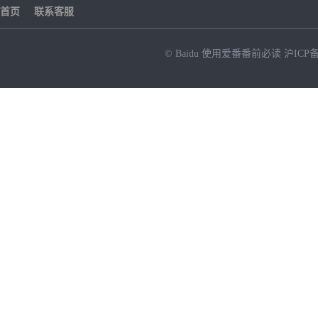
首页
联系客服
© Baidu
使用爱番番前必读
沪ICP备
NEW
HOT
暂时没有搜索结果…