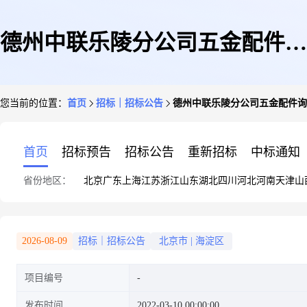
德州中联乐陵分公司五金配件询
您当前的位置：
首页
招标｜招标公告
德州中联乐陵分公司五金配件询
价单
首页
招标预告
招标公告
重新招标
中标通知
省份地区：
北京
广东
上海
江苏
浙江
山东
湖北
四川
河北
河南
天津
山
2026-08-09
招标｜招标公告
北京市
|
海淀区
项目编号
发布时间
2022-03-10 00:00:00