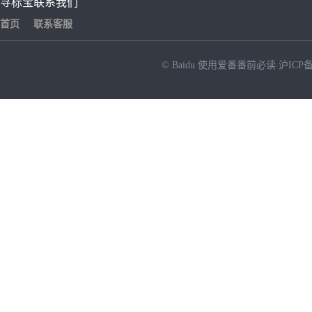
寻标宝
联系我们
首页
联系客服
© Baidu
使用爱番番前必读
沪ICP备
NEW
HOT
暂时没有搜索结果…