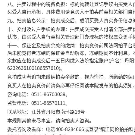
八、拍卖过程中的税费负担：
标的物转让登记手续由买受人
买受人自行承担，具体费用请竞买人于拍卖前至相关部门自
九、拍卖信息公示：
拍卖成交后，载明买受人真实身份信息
十、交付及过户手续的办理：
拍卖成交买受人付清全部拍卖
认书，由买受人自行至相关管理部门办理标的物权属变更手
十一、
保证金及拍卖余款的缴纳：
拍卖竞价前司法网拍平台
后未能竞得者冻结的保证金自动解冻，冻结期间不计利息。
余款
应
在
拍卖成交后十五日内
缴入法院指定账户
(
户名：丹阳
6232636100186557610
)
。
竞拍成功者逾期未缴纳拍卖余款的，视为悔拍，所缴纳的保
竞
买人在拍卖竞价前请务必再仔细阅读本院发布的拍卖须知
咨询电话：
0511-867030
39。
监督电话：
0511-86570111
。
联系地址：江苏省丹阳市南环路
16号
本规则其他未尽事宜，请向拍卖人咨询。
委托咨询及看样：电话
400-8284666
或登录
“
镇江同伦拍拍科