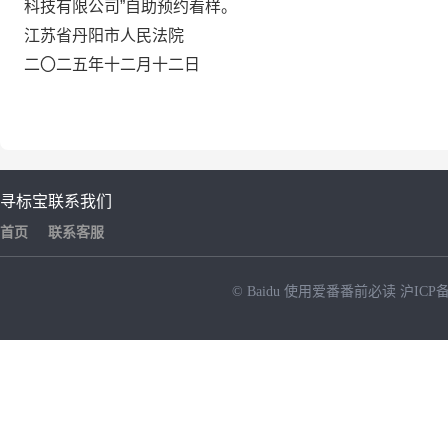
科技有限公司
”自助预约看样。
江苏省丹阳市人民法院
二
〇
二五年十二月十二日
寻标宝
联系我们
首页
联系客服
© Baidu
使用爱番番前必读
沪ICP备
NEW
HOT