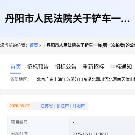
丹阳市人民法院关于铲车一台
您当前的位置：
首页
丹阳市人民法院关于铲车一台(第一次拍卖)的公
(第一次拍卖)的公告
首页
招标预告
招标公告
重新招标
中标通知
省份地区：
北京
广东
上海
江苏
浙江
山东
湖北
四川
河北
河南
天津
山
2026-08-07
江苏省
|
镇江市
|
丹阳市
项目编号
发布时间
2025-12-12 11:36:17