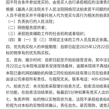
因不符合条件参加竞买的，由竞买人自行承担相应的法律责
根据《最高人民法院关于人民法院网络司法拍卖若干问题的
人员不得竞买并不得委托他人代为竞买与其行为相关的拍卖
（一）负责执行的人民法院；
（二）网络服务提供者；
（三）承担拍卖辅助工作的社会机构或者组织；
（四）第（一）至（三）项规定主体的工作人员及其近亲属
四、优先购买权人的申报期限：自即日起至
202
5年12月22
标的物享有的优先购买权。
五、咨询、展示时间：自即日起至开拍前接受咨询，其中法
月22日
止与本院电话联系安排现场看样，逾期本院将不再组
本院已委托网拍辅助机构
镇江同伦拍拍科技有限公司
在拍卖
由该公司承担所有责任，与我院无关。联系电话：
400-8284
六、拍卖方式
：本次拍卖采取增价拍卖方式，拍卖活动结束
价功能，
在拍卖活动结束前，每最后
5
分钟如果有竞买人出
七、免责声明：
标的物以实物现状为准，法院不承担拍卖标
的视为对本标的实物现状确认，责任自负。
是否限购，请竞