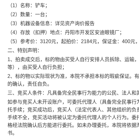
（
1）名称：
铲车
；
（
2）数量：
一台
；
（
3）机器设备信息：
详见资产询价报告
（
4）存放（扣押）地点：
丹阳市开发区安迪眼镜厂
；
（
5）参考价：3120元，
起
拍价：
2184
元，保证金：
400
元
二、特别声明：
1、
拍卖成交后，标的物由买受人自行安排人员拆除、运输
等），由买受人自行负担；
2、标的物以实际现状为准，本院不承担本标的瑕疵保证。
的确认，责任自负。
三、竞买人条件
：
凡具备完全民事行为能力的公民、法人和
如参与竞买人未开设账户，可委托代理人（具备完全民事行
托手续；竞买成功后，竞买人（法定代表人、其他组织的负
手续不全，竞买活动将被认定为委托代理人的个人行为。
委
格经法院确认后方能进行委托。如未办理委托，本院将依据
书。