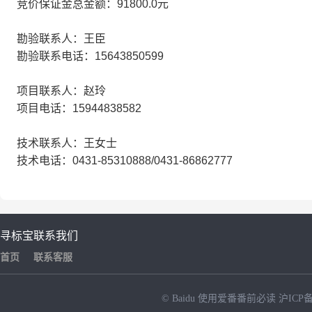
竞价保证金总金额：91800.0元
勘验联系人：王臣
勘验联系电话：15643850599
项目联系人：赵玲
项目电话：15944838582
技术联系人：王女士
技术电话：0431-85310888/0431-86862777
寻标宝
联系我们
首页
联系客服
© Baidu
使用爱番番前必读
沪ICP备