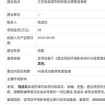
建设地点
江苏省盐城市射阳县合德镇淮海居
建设单位
／
联系人
钱成兵
项目投资(万元)
38
拟投入生产运营日
2016-09-05
期
建设性质
改建
备案依据
该项目属于《建设项目环境影响评价分类管理
其他
。
建设内容及规模
40亩花白鲢草鱼苗鱼塘
主要环境影响
承诺：
钱成兵
承诺所填写各项内容真实、准确、完整，建设项目符
假、隐瞒欺骗等情况及由此导致的一切后果由
钱成兵
承担全部责任
备案回执：该项目环境影响登记表已经完成备案，备案号：
202432