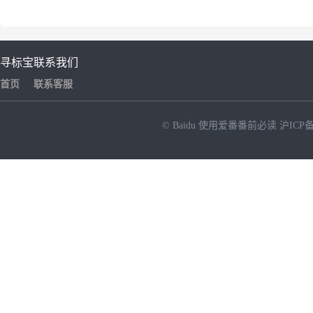
寻标宝
联系我们
首页
联系客服
© Baidu
使用爱番番前必读
沪ICP备
NEW
HOT
暂时没有搜索结果…