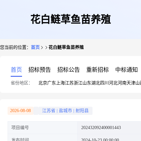
花白鲢草鱼苗养殖
您当前的位置：
首页
花白鲢草鱼苗养殖
首页
招标预告
招标公告
重新招标
中标通知
省份地区：
北京
广东
上海
江苏
浙江
山东
湖北
四川
河北
河南
天津
山
2026-08-08
江苏省
|
盐城市
|
射阳县
项目编号
202432092400001443
发布时间
2024-10-23 00:00:00