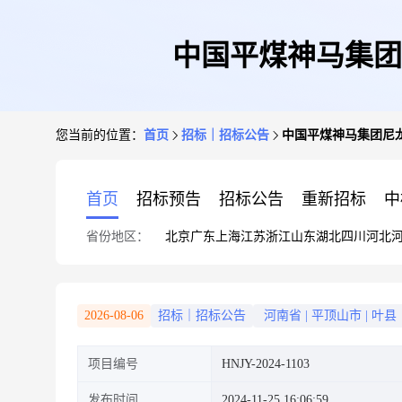
中国平煤神马集团
您当前的位置：
首页
招标｜招标公告
中国平煤神马集团尼
首页
招标预告
招标公告
重新招标
中
省份地区：
北京
广东
上海
江苏
浙江
山东
湖北
四川
河北
2026-08-06
招标｜招标公告
河南省
|
平顶山市
|
叶县
项目编号
HNJY-2024-1103
发布时间
2024-11-25 16:06:59