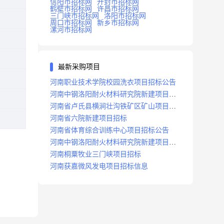
信阳市招标网
开封市招标网
鹤壁市招标网
许昌市招标网
三门峡市招标网
洛阳市招标网
周口市招标网
新乡市招标网
漯河市招标网
最新采购项目
河南职业技术学院校园洗衣项目招标公告
河南中钢洛阳耐火材料研究院新建项目招
标
河南省卢氏县横涧壮沟铁矿区矿山项目招
标公告
河南省六院新建项目招标
河南省体育综合训练中心项目招标公告
河南中钢洛阳耐火材料研究院新建项目招
标
河南桐粟牧业三门峡项目招标
河南获嘉微风发电项目招标信息