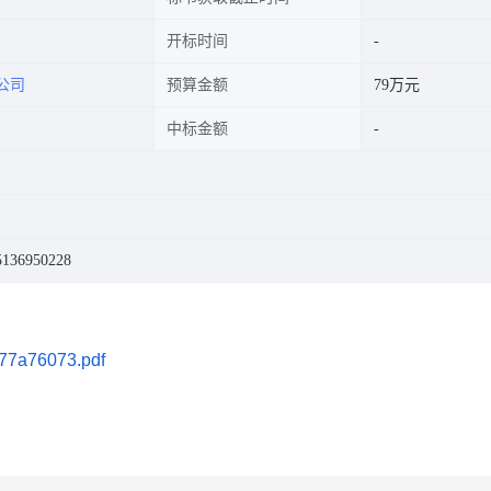
开标时间
公司
预算金额
79万元
中标金额
36950228
7a76073.pdf