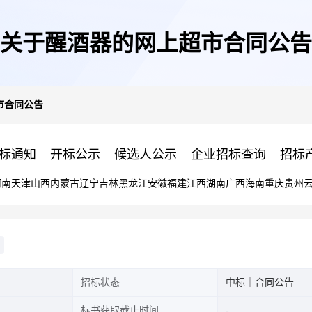
关于醒酒器的网上超市合同公告
市合同公告
标通知
开标公示
候选人公示
企业招标查询
招标
河南
天津
山西
内蒙古
辽宁
吉林
黑龙江
安徽
福建
江西
湖南
广西
海南
重庆
贵州
招标状态
中标｜合同公告
标书获取截止时间