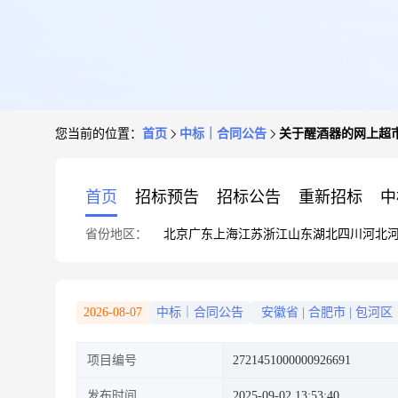
您当前的位置：
首页
中标｜合同公告
关于醒酒器的网上超
首页
招标预告
招标公告
重新招标
中
省份地区：
北京
广东
上海
江苏
浙江
山东
湖北
四川
河北
2026-08-07
中标｜合同公告
安徽省
|
合肥市
|
包河区
项目编号
2721451000000926691
发布时间
2025-09-02 13:53:40