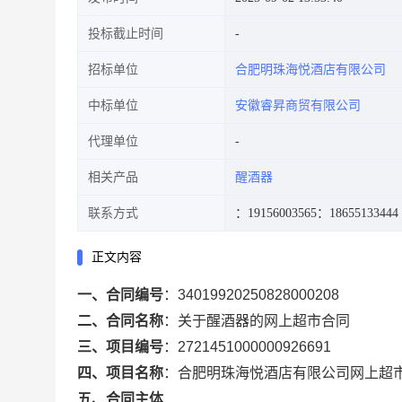
投标截止时间
招标单位
合肥明珠海悦酒店有限公司
中标单位
安徽睿昇商贸有限公司
代理单位
相关产品
醒酒器
联系方式
：19156003565
：18655133444
正文内容
一、合同编号
：
34019920250828000208
二、合同名称
：
关于醒酒器的网上超市合同
三、项目编号
：
2721451000000926691
四、项目名称
：
合肥明珠海悦酒店有限公司网上超
五、合同主体