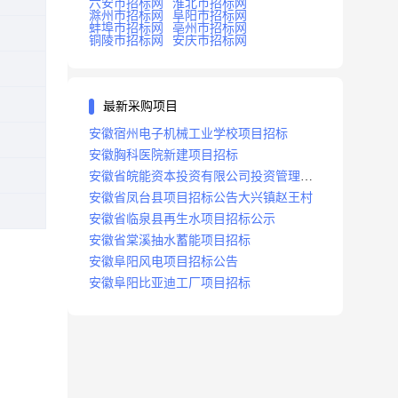
六安市招标网
淮北市招标网
滁州市招标网
阜阳市招标网
蚌埠市招标网
亳州市招标网
铜陵市招标网
安庆市招标网
最新采购项目
安徽宿州电子机械工业学校项目招标
安徽胸科医院新建项目招标
安徽省皖能资本投资有限公司投资管理系
统建设项目招标
安徽省凤台县项目招标公告大兴镇赵王村
安徽省临泉县再生水项目招标公示
安徽省棠溪抽水蓄能项目招标
安徽阜阳风电项目招标公告
安徽阜阳比亚迪工厂项目招标