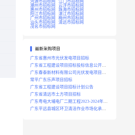
河源市招标网
江门市招标网
潮州市招标网
云浮市招标网
惠州市招标网
珠海市招标网
阳江市招标网
湛江市招标网
广州市招标网
梅州市招标网
汕头市招标网
清远市招标网
茂名市招标网
最新采购项目
广东省惠州市光伏发电项目招标
广东省工程建设项目招标投标信息公开目
录
广东春泰新材料有限公司光伏发电项目招
标
常平广东乐声项目招标
广东省工程建设项目招标计划公告
广东省清远市土方项目招标
广东粤电大埔电厂二期工程2023-2024年度
安保服务项目招标公告
广东平远县城区环卫清洁作业市场化承包
项目招标中标候选人公示