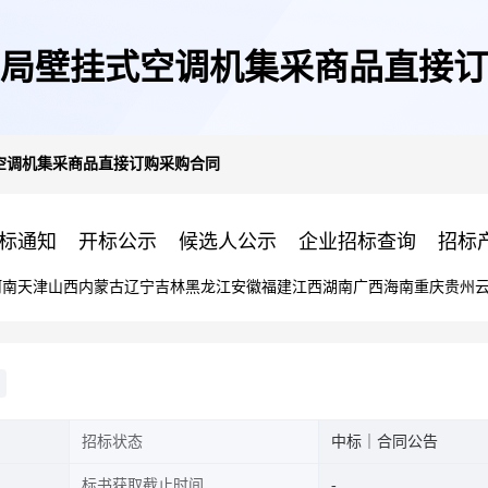
局壁挂式空调机集采商品直接订
空调机集采商品直接订购采购合同
标通知
开标公示
候选人公示
企业招标查询
招标
河南
天津
山西
内蒙古
辽宁
吉林
黑龙江
安徽
福建
江西
湖南
广西
海南
重庆
贵州
招标状态
中标｜合同公告
标书获取截止时间