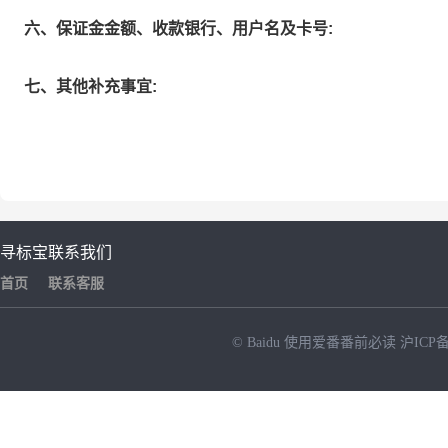
六、保证金金额、收款银行、用户名及卡号:
七、其他补充事宜:
寻标宝
联系我们
首页
联系客服
© Baidu
使用爱番番前必读
沪ICP备
NEW
HOT