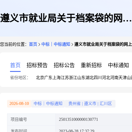
遵义市就业局关于档案袋的网上
您当前的位置：
首页
中标｜中标通知
遵义市就业局关于档案袋的网上
超市采购项目成交公告
首页
招标预告
招标公告
重新招标
中标通知
省份地区：
北京
广东
上海
江苏
浙江
山东
湖北
四川
河北
河南
天津
山
2026-08-10
中标｜中标通知
贵州省
|
遵义市
|
汇川区
项目编号
2501351000000130771
发布时间
2023-08-28 17:37:29