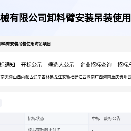
械有限公司卸料臂安装吊装使用
卸料臂安装吊装使用海吊项目
标通知
开标公示
候选人公示
企业招标查询
招标
河南
天津
山西
内蒙古
辽宁
吉林
黑龙江
安徽
福建
江西
湖南
广西
海南
重庆
贵州
招标状态
中标｜废标公告
标书获取截止时间