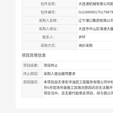
包件名称：
大连港机械有限公司
包件编号：
G110000017517987
采购人名称：
辽宁港口集团有限公
采购人地址：
大连市中山区海港大厦
联系人：
尹环
采购方式：
询价采购
项目异常信息
项目结果：
项目终止
终止原因：
采购人提出撤项要求
原因描述：
本项目由天津安洋油田工程服务有限公司中标
月5月现场吊装施工因海况原因迟迟无法展开
项目当中，且无替代船参此项目，经与我公