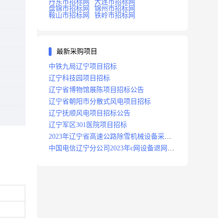
丹东市招标网
大连市招标网
盘锦市招标网
锦州市招标网
鞍山市招标网
铁岭市招标网
最新采购项目
中铁九局辽宁项目招标
辽宁科技园项目招标
辽宁省博物馆展陈项目招标公告
辽宁省朝阳市分散式风电项目招标
辽宁抚顺风电项目招标公告
辽宁军区301医院项目招标
2023年辽宁省高速公路除雪机械设备采购
项目招标招标公告
中国电信辽宁分公司2023年c网设备退网拆
除施工服务采购项目招标公告