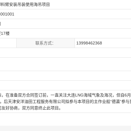
卸料臂安装吊装使用海吊项目
9001001
司
17楼
联系方式：
13998462368
，在准备双方合同签订前，一直关注大连LNG海域气象及海况，但自6月
。后天津安洋油田工程服务有限公司拟参与本项目的主作业船“德瀛”参与
司友好协商，双方同意终止此项目。